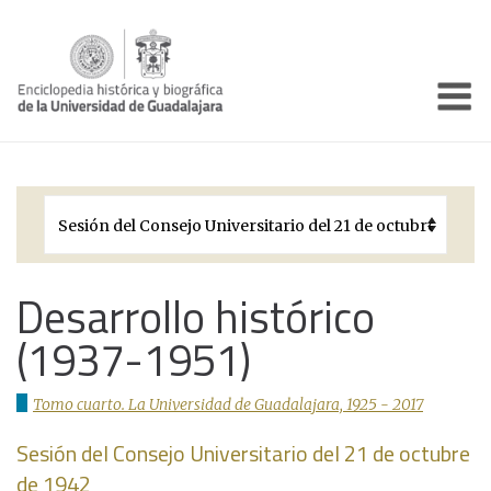
Enciclo
Presentación
Pórtico
Períodos Históricos
Biografías
Desarrollo histórico
(1937-1951)
Galería
Documentos institucionales
Tomo cuarto. La Universidad de Guadalajara, 1925 - 2017
Sesión del Consejo Universitario del 21 de octubre
de 1942