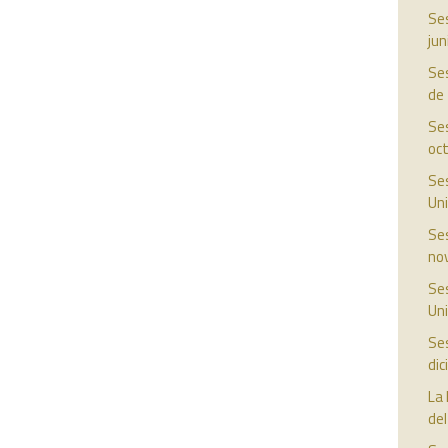
Ses
jun
Ses
de
Ses
oc
Ses
Uni
Ses
no
Ses
Uni
Ses
di
La 
del