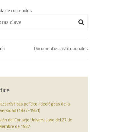
da de contenidos
Enciclopedia histórica 
ría
Documentos institucionales
dice
acterísticas político-ideológicas de la
iversidad (1937-1951)
ión del Consejo Universitario del 27 de
viembre de 1937