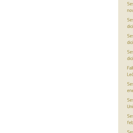
Ses
no
Ses
di
Ses
di
Ses
di
Fal
Le
Ses
en
Ses
Uni
Ses
fe
Ses