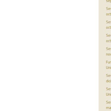
se
Ses
oc
Ses
oc
Ses
oc
Ses
no
Fun
Uni
Ses
di
Ses
Uni
Ses
ma