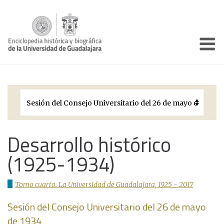
Enciclo
Presentación
Pórtico
Períodos Históricos
Biografías
Desarrollo histórico
(1925-1934)
Galería
Documentos institucionales
Tomo cuarto. La Universidad de Guadalajara, 1925 - 2017
Sesión del Consejo Universitario del 26 de mayo
de 1934