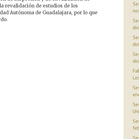
Ses
a revalidación de estudios de los
no
idad Autónoma de Guadalajara, por lo que
rdo.
Ses
di
Ses
di
Ses
di
Fal
Le
Ses
en
Ses
Uni
Ses
fe
Ses