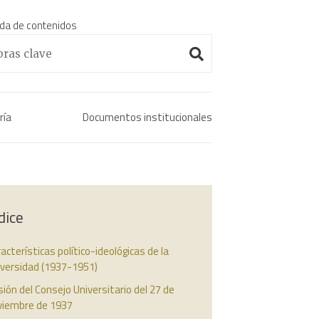
da de contenidos
Enciclopedia histórica 
ría
Documentos institucionales
dice
acterísticas político-ideológicas de la
iversidad (1937-1951)
ión del Consejo Universitario del 27 de
viembre de 1937