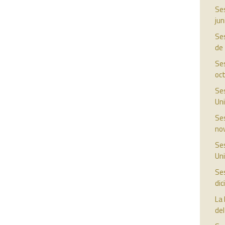
Ses
jun
Ses
de
Ses
oc
Ses
Uni
Ses
no
Ses
Uni
Ses
di
La 
del