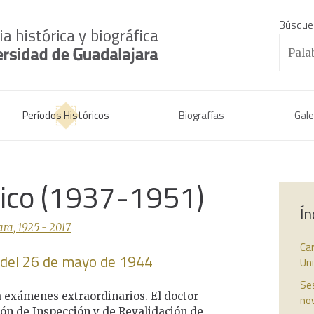
Búsque
Períodos Históricos
Biografías
Gale
rico (1937-1951)
Ín
ra, 1925 - 2017
Car
o del 26 de mayo de 1944
Un
Ses
ra exámenes extraordinarios. El doctor
no
ón de Inspección y de Revalidación de