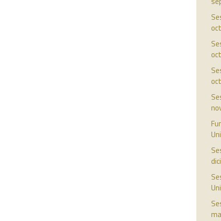
se
Ses
oc
Ses
oc
Ses
oc
Ses
no
Fun
Uni
Ses
di
Ses
Uni
Ses
ma