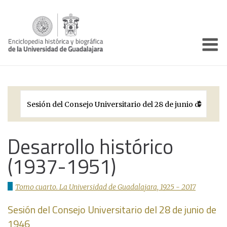
Enciclo
Presentación
Pórtico
Períodos Históricos
Biografías
Desarrollo histórico
(1937-1951)
Galería
Documentos institucionales
Tomo cuarto. La Universidad de Guadalajara, 1925 - 2017
Sesión del Consejo Universitario del 28 de junio de
1946