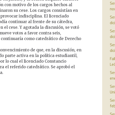
Ses
ón con motivo de los cargos hechos al
no
inaron su cese. Los cargos consistían en
 provocar indisciplina. El licenciado
Ses
ía continuar al frente de su cátedra,
di
en el cese. Y agotada la discusión, se votó
Ses
 nueve votos a favor contra seis,
di
o continuaría como catedrático de Derecho
Ses
 convencimiento de que, en la discusión, en
di
o parte activa en la política estudiantil,
Fal
por lo cual el licenciado Constancio
Le
a el referido catedrático. Se aprobó el
Ses
a.
en
Ses
Uni
Ses
fe
Ses