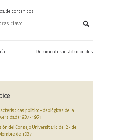
da de contenidos
Enciclopedia histórica 
ría
Documentos institucionales
dice
acterísticas político-ideológicas de la
iversidad (1937-1951)
ión del Consejo Universitario del 27 de
viembre de 1937