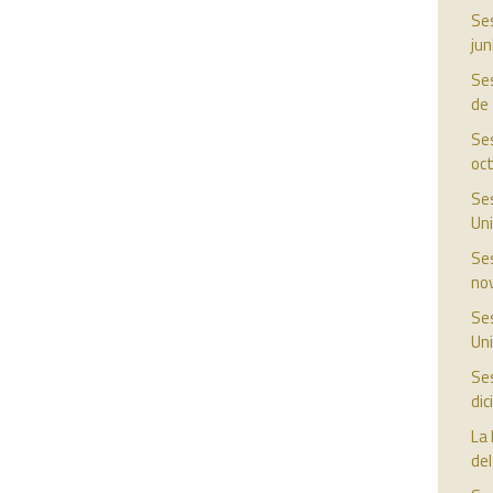
Ses
jun
Ses
de
Ses
oc
Ses
Uni
Ses
no
Ses
Uni
Ses
di
La 
del