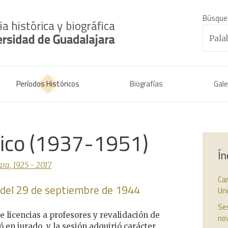
Búsque
Períodos Históricos
Biografías
Gale
rico (1937-1951)
Ín
ra, 1925 - 2017
Car
o del 29 de septiembre de 1944
Un
Ses
e licencias a profesores y revalidación de
no
ó en jurado, y la sesión adquirió carácter