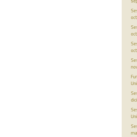
se
Ses
oc
Ses
oc
Ses
oc
Ses
no
Fun
Uni
Ses
di
Ses
Uni
Ses
ma