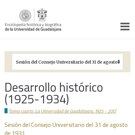
Enciclo
Presentación
Pórtico
Períodos Históricos
Biografías
Desarrollo histórico
(1925-1934)
Galería
Documentos institucionales
Tomo cuarto. La Universidad de Guadalajara, 1925 - 2017
Sesión del Consejo Universitario del 31 de agosto
de 1931