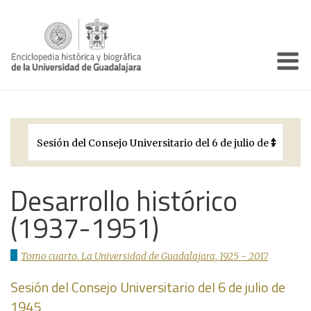
Enciclo
Presentación
Pórtico
Períodos Históricos
Biografías
Desarrollo histórico
(1937-1951)
Galería
Documentos institucionales
Tomo cuarto. La Universidad de Guadalajara, 1925 - 2017
Sesión del Consejo Universitario del 6 de julio de
1945