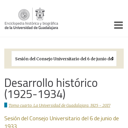
Enciclo
Presentación
Pórtico
Períodos Históricos
Biografías
Desarrollo histórico
(1925-1934)
Galería
Documentos institucionales
Tomo cuarto. La Universidad de Guadalajara, 1925 - 2017
Sesión del Consejo Universitario del 6 de junio de
1933