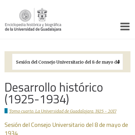
Enciclo
Presentación
Pórtico
Períodos Históricos
Biografías
Desarrollo histórico
(1925-1934)
Galería
Documentos institucionales
Tomo cuarto. La Universidad de Guadalajara, 1925 - 2017
Sesión del Consejo Universitario del 8 de mayo de
1934