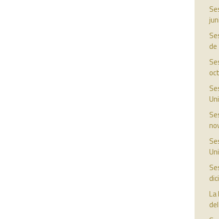
Ses
jun
Ses
de
Ses
oc
Ses
Uni
Ses
no
Ses
Uni
Ses
di
La 
del