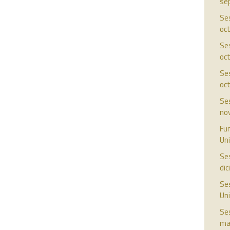
se
Ses
oc
Ses
oc
Ses
oc
Ses
no
Fun
Uni
Ses
di
Ses
Uni
Ses
ma