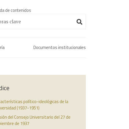
da de contenidos
Enciclopedia histórica 
ría
Documentos institucionales
dice
acterísticas político-ideológicas de la
iversidad (1937-1951)
ión del Consejo Universitario del 27 de
viembre de 1937