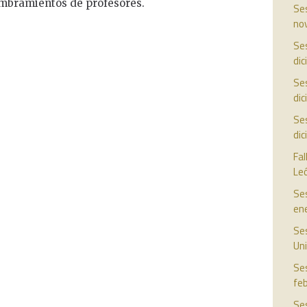
ombramientos de profesores.
Ses
no
Ses
di
Ses
di
Ses
di
Fal
Le
Ses
en
Ses
Uni
Ses
fe
Ses