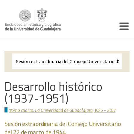
Enciclo
Presentación
Pórtico
Períodos Históricos
Biografías
Desarrollo histórico
(1937-1951)
Galería
Documentos institucionales
Tomo cuarto. La Universidad de Guadalajara, 1925 - 2017
Sesión extraordinaria del Consejo Universitario
del 22 de marzo de 1944