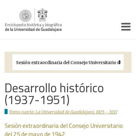
Enciclo
Presentación
Pórtico
Períodos Históricos
Biografías
Desarrollo histórico
(1937-1951)
Galería
Documentos institucionales
Tomo cuarto. La Universidad de Guadalajara, 1925 - 2017
Sesión extraordinaria del Consejo Universitario
del 25 de mayo de 1942