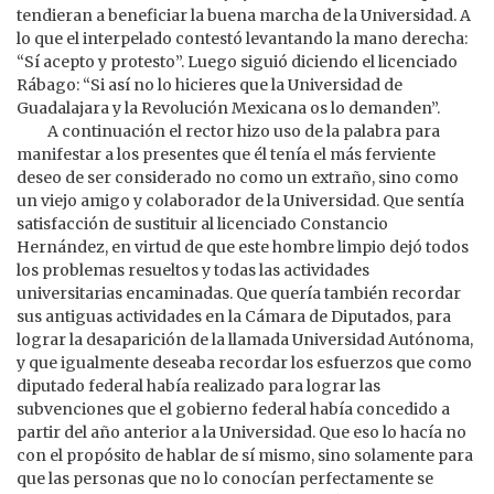
tendieran a beneficiar la buena marcha de la Universidad. A
lo que el interpelado contestó levantando la mano derecha:
“Sí acepto y protesto”. Luego siguió diciendo el licenciado
Rábago: “Si así no lo hicieres que la Universidad de
Guadalajara y la Revolución Mexicana os lo demanden”.
A continuación el rector hizo uso de la palabra para
manifestar a los presentes que él tenía el más ferviente
deseo de ser considerado no como un extraño, sino como
un viejo amigo y colaborador de la Universidad. Que sentía
satisfacción de sustituir al licenciado Constancio
Hernández, en virtud de que este hombre limpio dejó todos
los problemas resueltos y todas las actividades
universitarias encaminadas. Que quería también recordar
sus antiguas actividades en la Cámara de Diputados, para
lograr la desaparición de la llamada Universidad Autónoma,
y que igualmente deseaba recordar los esfuerzos que como
diputado federal había realizado para lograr las
subvenciones que el gobierno federal había concedido a
partir del año anterior a la Universidad. Que eso lo hacía no
con el propósito de hablar de sí mismo, sino solamente para
que las personas que no lo conocían perfectamente se