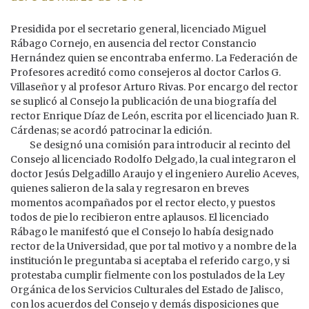
Presidida por el secretario general, licenciado Miguel
Rábago Cornejo, en ausencia del rector Constancio
Hernández quien se encontraba enfermo. La Federación de
Profesores acreditó como consejeros al doctor Carlos G.
Villaseñor y al profesor Arturo Rivas. Por encargo del rector
se suplicó al Consejo la publicación de una biografía del
rector Enrique Díaz de León, escrita por el licenciado Juan R.
Cárdenas; se acordó patrocinar la edición.
Se designó una comisión para introducir al recinto del
Consejo al licenciado Rodolfo Delgado, la cual integraron el
doctor Jesús Delgadillo Araujo y el ingeniero Aurelio Aceves,
quienes salieron de la sala y regresaron en breves
momentos acompañados por el rector electo, y puestos
todos de pie lo recibieron entre aplausos. El licenciado
Rábago le manifestó que el Consejo lo había designado
rector de la Universidad, que por tal motivo y a nombre de la
institución le preguntaba si aceptaba el referido cargo, y si
protestaba cumplir fielmente con los postulados de la Ley
Orgánica de los Servicios Culturales del Estado de Jalisco,
con los acuerdos del Consejo y demás disposiciones que