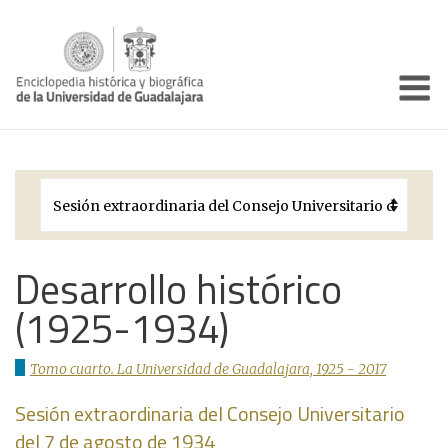
Enciclo
Presentación
Pórtico
Períodos Históricos
Biografías
Desarrollo histórico
(1925-1934)
Galería
Documentos institucionales
Tomo cuarto. La Universidad de Guadalajara, 1925 - 2017
Sesión extraordinaria del Consejo Universitario
del 7 de agosto de 1934