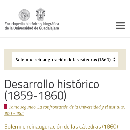
Enciclo
Presentación
Pórtico
Períodos Históricos
Biografías
Desarrollo histórico
(1859-1860)
Galería
Documentos institucionales
Tomo segundo. La confrontación de la Universidad y el instituto,
1821 - 1861
Solemne reinauguración de las cátedras (1860)