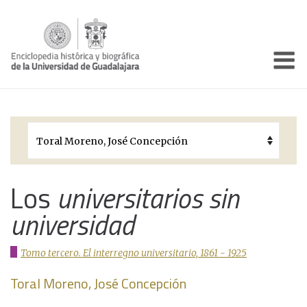
Enciclo
Presentación
Pórtico
Períodos Históricos
Biografías
Los
universitarios sin
universidad
Galería
Documentos institucionales
Tomo tercero. El interregno universitario, 1861 - 1925
Toral Moreno, José Concepción