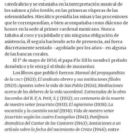
catedralicio y se extasiaba en la interpretación musical de
los salmos a
falso bordón
, en las primeras vísperas de las
solemnidades. Hierático presidía las misas y las procesiones
que le correspondían, o bien acompañaba como diácono de
honor en la sede al primer cardenal mexicano. Nunca
faltaba al coro y ya jubilado y sin ninguna obligación de
asistencia, él seguía haciendo acto de presencia, así fuera
discretamente sentado –agobiado por los años– en alguna
de las bancas corales.
El 1° de mayo de 1950, el papa Pío XII lo nombró prelado
doméstico y le otorgó el título de monseñor.
Los libros que publicó fueron:
Manual del propagandista
cnct
de la
(1923);
El sindicato obrero y sus instituciones filiales
(1923);
Apuntes sobre la vida de San Pablo
(1924);
Meditaciones
acerca de los deberes de la vida sacerdotal. Extractadas de la obra
xix
Saccerdos del R. P, A. Petit, S. J.
(1932);
centenario de la muerte
de nuestro señor Jesucristo
(1933);
El agrarismo
(1938);
La
eucaristía y la cuestión social
(1938);
Vida de nuestro señor
Jesucristo según los cuatro Evangelios
(1941);
Paráfrasis
dramática del Cantar de los Cantares
(1943);
Anotaciones a un
artículo sobre la fecha del nacimiento de Cristo
(1946); entre