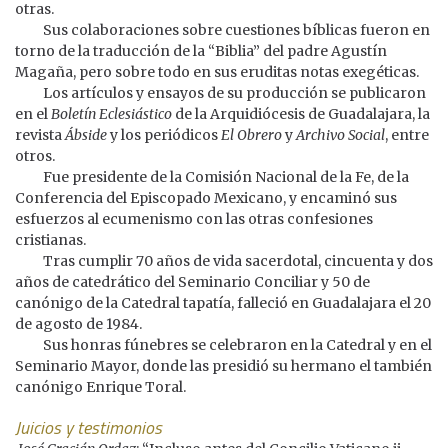
otras.
Sus colaboraciones sobre cuestiones bíblicas fueron en
torno de la traducción de la “Biblia” del padre Agustín
Magaña, pero sobre todo en sus eruditas notas exegéticas.
Los artículos y ensayos de su producción se publicaron
en el
Boletín Eclesiástico
de la Arquidiócesis de Guadalajara, la
revista
Ábside
y los periódicos
El Obrero
y
Archivo Social
, entre
otros.
Fue presidente de la Comisión Nacional de la Fe, de la
Conferencia del Episcopado Mexicano, y encaminó sus
esfuerzos al ecumenismo con las otras confesiones
cristianas.
Tras cumplir 70 años de vida sacerdotal, cincuenta y dos
años de catedrático del Seminario Conciliar y 50 de
canónigo de la Catedral tapatía, falleció en Guadalajara el 20
de agosto de 1984.
Sus honras fúnebres se celebraron en la Catedral y en el
Seminario Mayor, donde las presidió su hermano el también
canónigo Enrique Toral.
Juicios y testimonios