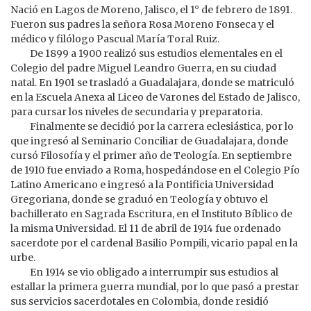
Nació en Lagos de Moreno, Jalisco, el 1° de febrero de 1891.
Fueron sus padres la señora Rosa Moreno Fonseca y el
médico y filólogo Pascual María Toral Ruiz.
De 1899 a 1900 realizó sus estudios elementales en el
Colegio del padre Miguel Leandro Guerra, en su ciudad
natal. En 1901 se trasladó a Guadalajara, donde se matriculó
en la Escuela Anexa al Liceo de Varones del Estado de Jalisco,
para cursar los niveles de secundaria y preparatoria.
Finalmente se decidió por la carrera eclesiástica, por lo
que ingresó al Seminario Conciliar de Guadalajara, donde
cursó Filosofía y el primer año de Teología. En septiembre
de 1910 fue enviado a Roma, hospedándose en el Colegio Pío
Latino Americano e ingresó a la Pontificia Universidad
Gregoriana, donde se graduó en Teología y obtuvo el
bachillerato en Sagrada Escritura, en el Instituto Bíblico de
la misma Universidad. El 11 de abril de 1914 fue ordenado
sacerdote por el cardenal Basilio Pompili, vicario papal en la
urbe.
En 1914 se vio obligado a interrumpir sus estudios al
estallar la primera guerra mundial, por lo que pasó a prestar
sus servicios sacerdotales en Colombia, donde residió