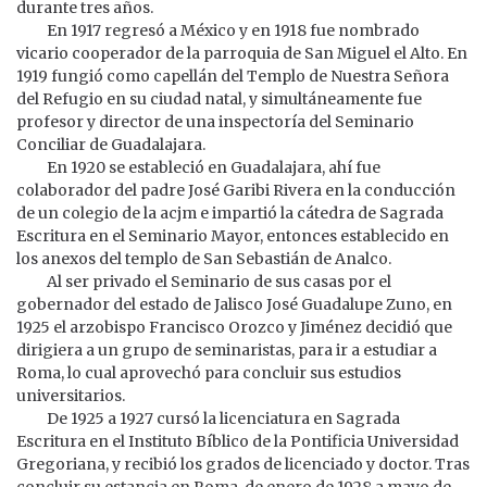
durante tres años.
En 1917 regresó a México y en 1918 fue nombrado
vicario cooperador de la parroquia de San Miguel el Alto. En
1919 fungió como capellán del Templo de Nuestra Señora
del Refugio en su ciudad natal, y simultáneamente fue
profesor y director de una inspectoría del Seminario
Conciliar de Guadalajara.
En 1920 se estableció en Guadalajara, ahí fue
colaborador del padre José Garibi Rivera en la conducción
de un colegio de la acjm e impartió la cátedra de Sagrada
Escritura en el Seminario Mayor, entonces establecido en
los anexos del templo de San Sebastián de Analco.
Al ser privado el Seminario de sus casas por el
gobernador del estado de Jalisco José Guadalupe Zuno, en
1925 el arzobispo Francisco Orozco y Jiménez decidió que
dirigiera a un grupo de seminaristas, para ir a estudiar a
Roma, lo cual aprovechó para concluir sus estudios
universitarios.
De 1925 a 1927 cursó la licenciatura en Sagrada
Escritura en el Instituto Bíblico de la Pontificia Universidad
Gregoriana, y recibió los grados de licenciado y doctor. Tras
concluir su estancia en Roma, de enero de 1928 a mayo de