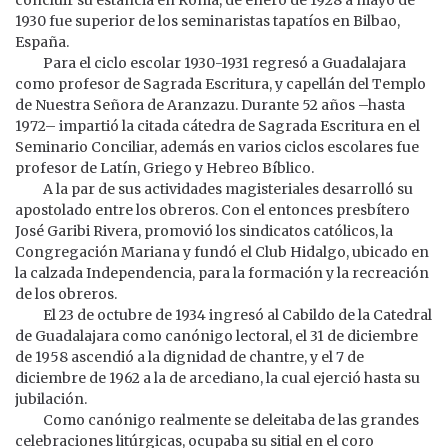
1930 fue superior de los seminaristas tapatíos en Bilbao,
España.
Para el ciclo escolar 1930-1931 regresó a Guadalajara
como profesor de Sagrada Escritura, y capellán del Templo
de Nuestra Señora de Aranzazu. Durante 52 años –hasta
1972– impartió la citada cátedra de Sagrada Escritura en el
Seminario Conciliar, además en varios ciclos escolares fue
profesor de Latín, Griego y Hebreo Bíblico.
A la par de sus actividades magisteriales desarrolló su
apostolado entre los obreros. Con el entonces presbítero
José Garibi Rivera, promovió los sindicatos católicos, la
Congregación Mariana y fundó el Club Hidalgo, ubicado en
la calzada Independencia, para la formación y la recreación
de los obreros.
El 23 de octubre de 1934 ingresó al Cabildo de la Catedral
de Guadalajara como canónigo lectoral, el 31 de diciembre
de 1958 ascendió a la dignidad de chantre, y el 7 de
diciembre de 1962 a la de arcediano, la cual ejerció hasta su
jubilación.
Como canónigo realmente se deleitaba de las grandes
celebraciones litúrgicas, ocupaba su sitial en el coro