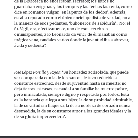
de la Biblioteca no encerraban secretos; los libros no
guardaban enigmas y los tiempos y las fechas las tenía, como
dice en romance vulgar, ‘en la punta de los dedos’. Además,
estaba reputado como el único enciclopedista de verdad, no a
la manera de esos pedantes, ‘buhoneros de sabiduría’... No; el
Sr. Vigil, era, efectivamente, uno de esos cerebros
omnisapientes, a lo Leonardo da Vinci; de él manaban como
mágica vena, raudales varios donde la juventud iba a abrevar,
ávida y sedienta”.
José López Portillo y Rojas
: “Su honradez acrisolada, que puede
ser comparada con la de los santos, le tuvo reducido a
constante estrechez, desde su juventud hasta su muerte; no
deja tierras, ni casas, ni caudal a su familia: ha muerto pobre,
pero inmaculado, siempre digno y respetado por todos. Esta
es la herencia que lega a sus hijos; la de su probidad admirable,
la de su virtud sin flaqueza, la de su nobleza de corazón nunca
desmedida, la de su constante amor a los grandes ideales y la
de su gloria imperecedera”.