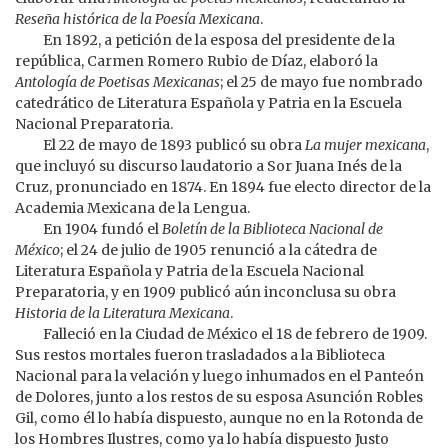
Reseña histórica de la Poesía Mexicana
.
En 1892, a petición de la esposa del presidente de la
república, Carmen Romero Rubio de Díaz, elaboró la
Antología de Poetisas Mexicanas
; el 25 de mayo fue nombrado
catedrático de Literatura Española y Patria en la Escuela
Nacional Preparatoria.
El 22 de mayo de 1893 publicó su obra
La mujer mexicana
,
que incluyó su discurso laudatorio a Sor Juana Inés de la
Cruz, pronunciado en 1874. En 1894 fue electo director de la
Academia Mexicana de la Lengua.
En 1904 fundó el
Boletín de la Biblioteca Nacional de
México
; el 24 de julio de 1905 renunció a la cátedra de
Literatura Española y Patria de la Escuela Nacional
Preparatoria, y en 1909 publicó aún inconclusa su obra
Historia de la Literatura Mexicana
.
Falleció en la Ciudad de México el 18 de febrero de 1909.
Sus restos mortales fueron trasladados a la Biblioteca
Nacional para la velación y luego inhumados en el Panteón
de Dolores, junto a los restos de su esposa Asunción Robles
Gil, como él lo había dispuesto, aunque no en la Rotonda de
los Hombres Ilustres, como ya lo había dispuesto Justo