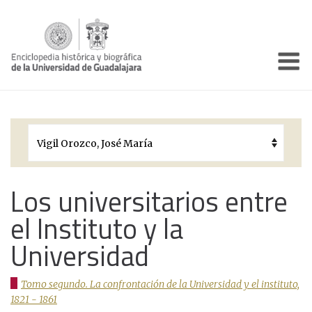
Enciclo
Presentación
Pórtico
Períodos Históricos
Biografías
Los universitarios entre
el Instituto y la
Galería
Universidad
Documentos institucionales
Tomo segundo. La confrontación de la Universidad y el instituto,
1821 - 1861