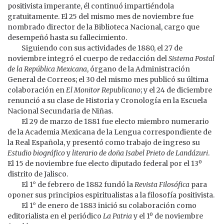
positivista imperante, él continuó impartiéndola
gratuitamente. El 25 del mismo mes de noviembre fue
nombrado director de la Biblioteca Nacional, cargo que
desempeñó hasta su fallecimiento.
Siguiendo con sus actividades de 1880, el 27 de
noviembre integró el cuerpo de redacción del
Sistema Postal
de la República Mexicana
, órgano de la Administración
General de Correos; el 30 del mismo mes publicó su última
colaboración en
El Monitor Republicano
; y el 24 de diciembre
renunció a su clase de Historia y Cronología en la Escuela
Nacional Secundaria de Niñas.
El 29 de marzo de 1881 fue electo miembro numerario
de la Academia Mexicana de la Lengua correspondiente de
la Real Española, y presentó como trabajo de ingreso su
Estudio biográfico
y
literario de doña Isabel Prieto de Landázuri
.
El 15 de noviembre fue electo diputado federal por el 13º
distrito de Jalisco.
El 1° de febrero de 1882 fundó la
Revista Filosófica
para
oponer sus principios espiritualistas a la filosofía positivista.
El 1° de enero de 1883 inició su colaboración como
editorialista en el periódico
La Patria
y el 1º de noviembre