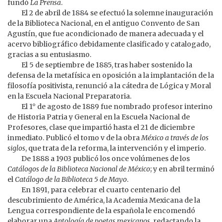
fundó
La Prensa
.
El 2 de abril de 1884 se efectuó la solemne inauguración
de la Biblioteca Nacional, en el antiguo Convento de San
Agustín, que fue acondicionado de manera adecuada y el
acervo bibliográfico debidamente clasificado y catalogado,
gracias a su entusiasmo.
El 5 de septiembre de 1885, tras haber sostenido la
defensa de la metafísica en oposición a la implantación de la
filosofía positivista, renunció a la cátedra de Lógica y Moral
en la Escuela Nacional Preparatoria.
El 1° de agosto de 1889 fue nombrado profesor interino
de Historia Patria y General en la Escuela Nacional de
Profesores, clase que impartió hasta el 21 de diciembre
inmediato. Publicó el tomo v de la obra
México a través de los
siglos
, que trata de la reforma, la intervención y el imperio.
De 1888 a 1903 publicó los once volúmenes de los
Catálogos de la Biblioteca Nacional de México
; y en abril terminó
el
Catálogo de la Biblioteca 5 de Mayo
.
En 1891, para celebrar el cuarto centenario del
descubrimiento de América, la Academia Mexicana de la
Lengua correspondiente de la española le encomendó
elaborar una
Antología de poetas mexicanos
, redactando la