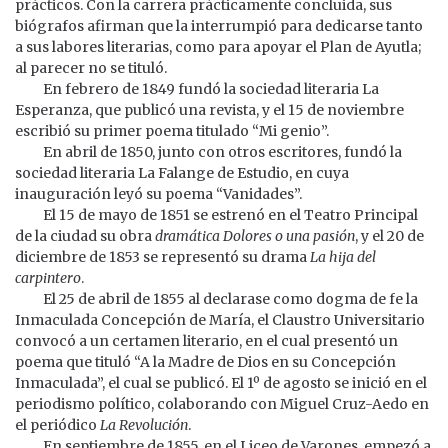
prácticos. Con la carrera prácticamente concluida, sus
biógrafos afirman que la interrumpió para dedicarse tanto
a sus labores literarias, como para apoyar el Plan de Ayutla;
al parecer no se tituló.
En febrero de 1849 fundó la sociedad literaria La
Esperanza, que publicó una revista, y el 15 de noviembre
escribió su primer poema titulado “Mi genio”.
En abril de 1850, junto con otros escritores, fundó la
sociedad literaria La Falange de Estudio, en cuya
inauguración leyó su poema “Vanidades”.
El 15 de mayo de 1851 se estrenó en el Teatro Principal
de la ciudad su obra
dramática Dolores o una pasión
, y el 20 de
diciembre de 1853 se representó su drama
La hija del
carpintero
.
El 25 de abril de 1855 al declarase como dogma de fe la
Inmaculada Concepción de María, el Claustro Universitario
convocó a un certamen literario, en el cual presentó un
poema que tituló “A la Madre de Dios en su Concepción
Inmaculada”, el cual se publicó. El 1º de agosto se inició en el
periodismo político, colaborando con Miguel Cruz-Aedo en
el periódico
La Revolución
.
En septiembre de 1855, en el Liceo de Varones, empezó a