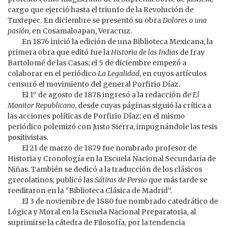
cargo que ejerció hasta el triunfo de la Revolución de
Tuxtepec. En diciembre se presentó su obra
Dolores o una
pasión
, en Cosamaloapan, Veracruz.
En 1876 inició la edición de una Biblioteca Mexicana, la
primera obra que editó fue la
Historia de las Indias
de fray
Bartolomé de las Casas; el 5 de diciembre empezó a
colaborar en el periódico
La Legalidad
, en cuyos artículos
censuró el movimiento del general Porfirio Díaz.
El 1° de agosto de 1878 ingresó a la redacción de
El
Monitor Republicano
, desde cuyas páginas siguió la crítica a
las acciones políticas de Porfirio Díaz; en el mismo
periódico polemizó con Justo Sierra, impugnándole las tesis
positivistas.
El 21 de marzo de 1879 fue nombrado profesor de
Historia y Cronología en la Escuela Nacional Secundaria de
Niñas. También se dedicó a la traducción de los clásicos
grecolatinos; publicó las
Sátiras de Persio
que más tarde se
reeditaron en la “Biblioteca Clásica de Madrid”.
El 3 de noviembre de 1880 fue nombrado catedrático de
Lógica y Moral en la Escuela Nacional Preparatoria, al
suprimirse la cátedra de Filosofía, por la tendencia