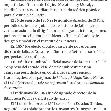
impartir las cátedras de Lógica, Metafísica y Moral, y
escribió para sus estudiantes un tratado teórico práctico
para el estudio del Latín.
El 26 de enero de 1856 se le nombró director de
El País
,
periódico oficial del gobierno del estado de Jalisco y en
varias ocasiones lo dirigió con las obligadas interrupciones
por los acontecimientos políticos. A finales del año se le
designó sinodal en el Instituto de Ciencias.
En 1857 fue electo diputado suplente por el primer
distrito de Jalisco. Durante la Guerra de Reforma, sufrió las
peripecias del conflicto.
En 1861 fue nombrado oficial mayor de la Secretaría del
Congreso del Estado; el 16 de noviembre inició una
campaña periodística en contra de la intervención
francesa, desde las páginas de
El País y El Siglo Diez y Nueve
.
El 13 de febrero de 1862 se representó su drama
El demonio
del corazón
.
El 1° de mayo de 1863 fue designado director de la
Biblioteca Pública del Estado de Jalisco.
El 21 de diciembre de 1863 se exilió en Estados Unidos,
negándose a colaborar con los invasores franceses. En San