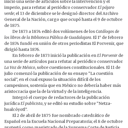
inició una serie de artículos sobre la intervención y el
imperio, para refutar al periódico conservador
El pájaro
verde
; el 13 de diciembre se le designó director del Archivo
General de la Nación, cargo que ocupó hasta el 9 de octubre
de 1875.
De 1873 a 1874 editó dos volúmenes de los
Catálogos de
los libros de la Biblioteca Pública de Guadalajara
. El 1° de febrero
de 1874 fundó en unión de otros periodistas El Porvenir, que
dirigió hasta 1876.
En febrero de 1873 inició la publicación en
El Porvenir
de
una serie de artículos para refutar al periódico conservador
La Voz de México
, sobre cuestiones constitucionales. El 11 de
julio comenzó la publicación de su ensayo “La cuestión
social”, en el cual expuso la situación difícil de los
campesinos, sostenía que en México no debería haber más
aristocracia que la de la virtud y de la inteligencia.
Integró el cuerpo de redactores de la publicación
jurídica
El publicista
, y se editó su estudio sobre “Netza-
hualcóyotl”.
El 2 de abril de 1875 fue nombrado catedrático de
Español en la Escuela Nacional Preparatoria; el 8 de octubre
protestó como magistrado de la Suprema Corte de Justicia,