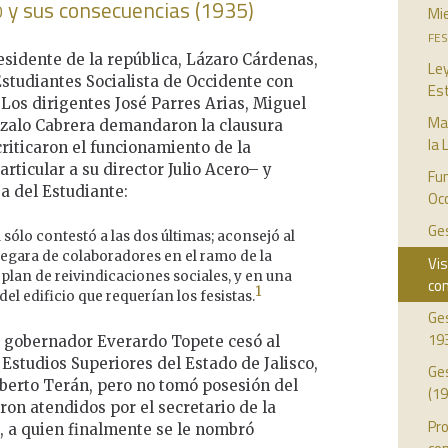
o
y sus consecuencias (1935)
Mie
fe
residente de la república, Lázaro Cárdenas,
Ley
Estudiantes Socialista de Occidente con
Est
. Los dirigentes José Parres Arias, Miguel
Ma
nzalo Cabrera demandaron la clausura
la 
riticaron el funcionamiento de la
rticular a su director Julio Acero– y
Fu
sa del Estudiante:
Oc
Ges
sólo contestó a las dos últimas; aconsejó al
egara de colaboradores en el ramo de la
Vis
an de reivindicaciones sociales, y en una
co
1
 del edificio que requerían los fesistas.
Ge
19
 gobernador Everardo Topete cesó al
 Estudios Superiores del Estado de Jalisco,
Ge
Alberto Terán, pero no tomó posesión del
(19
ron atendidos por el secretario de la
Pr
 a quien finalmente se le nombró