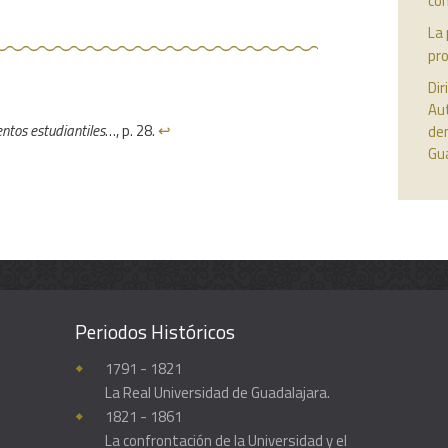
con
La 
pr
Dir
Au
ntos estudiantiles
…, p. 28.
↩︎
den
Gu
Periodos Históricos
Enciclopedia histórica y biográfica de la Universidad de Guadalajara
1791 - 1821
La Real Universidad de Guadalajara.
1821 - 1861
La confrontación de la Universidad y el