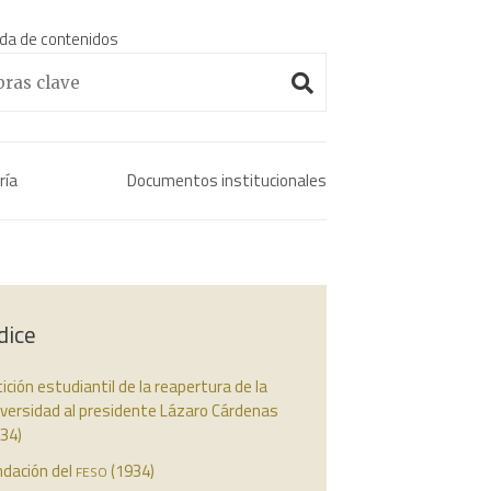
da de contenidos
Enciclopedia histórica 
ría
Documentos institucionales
dice
ición estudiantil de la reapertura de la
iversidad al presidente Lázaro Cárdenas
34)
feso
ndación del
(1934)