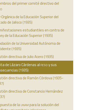
mbros del primer comité directivo del
so
 Orgánica de la Educación Superior del
ado de Jalisco (1935)
nifestaciones estudiantiles en contra de
Ley de la Educación Superior (1935)
ndación de la Universidad Autónoma de
cidente (1935)
tión directiva de Julio Acero (1935)
feso
ita de Lázaro Cárdenas al
y sus
nsecuencias (1935)
stión directiva de Ramón Córdova (1935-
37)
stión directiva de Constancio Hernández
37)
unam
opuesta de la
para la solución del