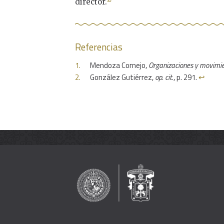
director.
Referencias
Mendoza Cornejo,
Organizaciones y movimie
González Gutiérrez,
op. cit
., p. 291.
↩︎