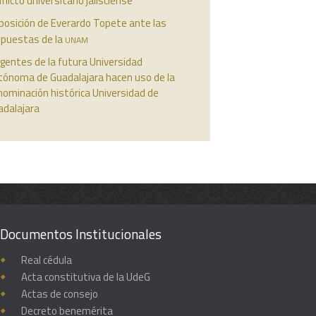
flicto universitario jalisciense
posición de Everardo Topete ante las
unam
opuestas de la
igentes de la futura Universidad
tónoma de Guadalajara hacen uso de la
ominación histórica Universidad de
adalajara
Documentos Institucionales
Real cédula
Acta constitutiva de la UdeG
Actas de consejo
Decreto benemérita