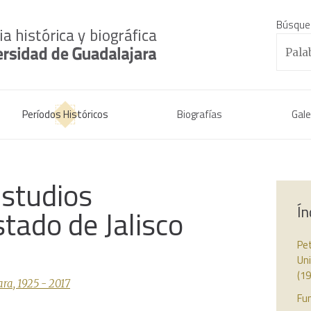
Búsque
Períodos Históricos
Biografías
Gale
Estudios
Ín
stado de Jalisco
Pet
Un
(19
ra, 1925 - 2017
Fu