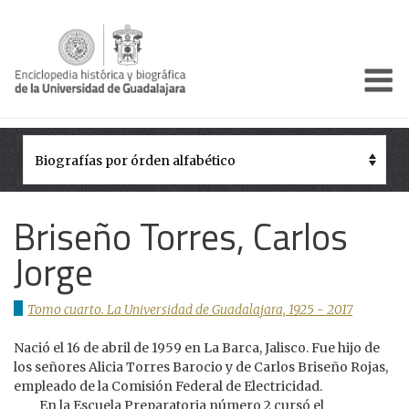
Enciclo
Presentación
Pórtico
Períodos Históricos
Briseño Torres, Carlos
Biografías
Jorge
Galería
Tomo cuarto. La Universidad de Guadalajara, 1925 - 2017
Documentos institucionales
Nació el 16 de abril de 1959 en La Barca, Jalisco. Fue hijo de
los señores Alicia Torres Barocio y de Carlos Briseño Rojas,
empleado de la Comisión Federal de Electricidad.
En la Escuela Preparatoria número 2 cursó el