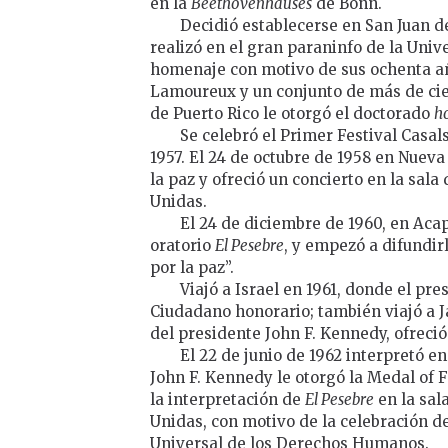
en la
Beethovenhauses
de Bonn.
Decidió establecerse en San Juan de
realizó en el gran paraninfo de la Univ
homenaje con motivo de sus ochenta añ
Lamoureux y un conjunto de más de cien 
de Puerto Rico le otorgó el doctorado
h
Se celebró el Primer Festival Casal
1957. El 24 de octubre de 1958 en Nuev
la paz y ofreció un concierto en la sal
Unidas.
El 24 de diciembre de 1960, en Aca
oratorio
El Pesebre
, y empezó a difundi
por la paz”.
Viajó a Israel en 1961, donde el pre
Ciudadano honorario; también viajó a J
del presidente John F. Kennedy, ofreció
El 22 de junio de 1962 interpretó 
John F. Kennedy le otorgó la Medal of F
la interpretación de
El Pesebre
en la sal
Unidas, con motivo de la celebración de
Universal de los Derechos Humanos.