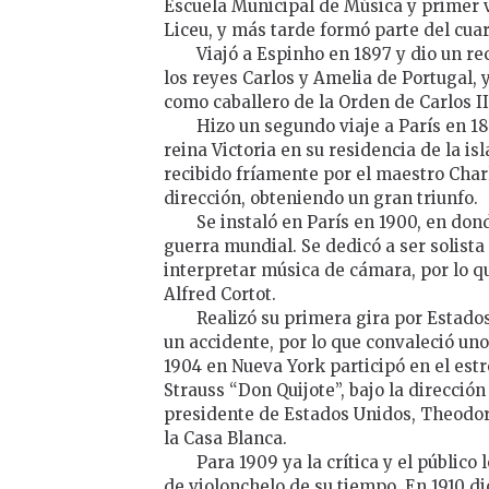
Escuela Municipal de Música y primer v
Liceu, y más tarde formó parte del cu
Viajó a Espinho en 1897 y dio un rec
los reyes Carlos y Amelia de Portugal, 
como caballero de la Orden de Carlos II
Hizo un segundo viaje a París en 18
reina Victoria en su residencia de la isl
recibido fríamente por el maestro Char
dirección, obteniendo un gran triunfo.
Se instaló en París en 1900, en dond
guerra mundial. Se dedicó a ser solista
interpretar música de cámara, por lo qu
Alfred Cortot.
Realizó su primera gira por Estados
un accidente, por lo que convaleció uno
1904 en Nueva York participó en el est
Strauss “Don Quijote”, bajo la direcció
presidente de Estados Unidos, Theodore
la Casa Blanca.
Para 1909 ya la crítica y el públic
de violonchelo de su tiempo. En 1910 di