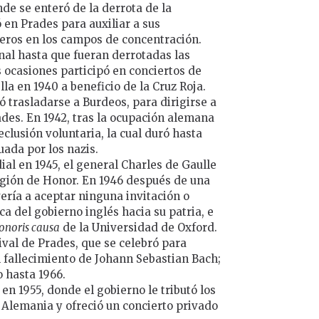
nde se enteró de la derrota de la
 en Prades para auxiliar a sus
neros en los campos de concentración.
nal hasta que fueran derrotadas las
s ocasiones participó en conciertos de
la en 1940 a beneficio de la Cruz Roja.
 trasladarse a Burdeos, para dirigirse a
ades. En 1942, tras la ocupación alemana
reclusión voluntaria, la cual duró hasta
uada por los nazis.
al en 1945, el general Charles de Gaulle
egión de Honor. En 1946 después de una
vería a aceptar ninguna invitación o
ca del gobierno inglés hacia su patria, e
onoris causa
de la Universidad de Oxford.
ival de Prades, que se celebró para
fallecimiento de Johann Sebastian Bach;
o hasta 1966.
en 1955, donde el gobierno le tributó los
Alemania y ofreció un concierto privado