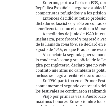
Enfermo, partió a París en 1939, do
República Española, luego se estableció
compatriotas refugiados y a los prisio
Entonces decidió su retiro profesio
dictaduras fascistas, y sólo en contada
beneficencia, como el que dio en Marsel
A mediados de junio de 1940 intentó
Inglaterra, pero fracasó y regresó a Pr
de la llamada
zona libre
, se declaró en 
agosto de 1944, en que Prades fue evac
Al concluir la segunda guerra mundi
lo condecoró como gran oficial de la L
gira por Inglaterra, declaró que no vol
contrato mientras no cambiara la políti
incluso se negó a recibir el doctorado
h
En 1950 participó en el Primer Fest
conmemorar el segundo centenario del 
los festivales se continuaron realizand
Viajó por primera vez a Puerto Rico 
máximos honores. En septiembre fue a 