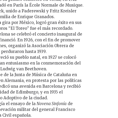
ndó en París la École Normale de Musique.
k, unido a Paderewski y Fritz Kreisler
familia de Enrique Granados.
a gira por México, logró gran éxito en sus
toros “El Toreo” fue el más recordado.
lona se celebró el concierto inaugural de
financió. En 1926, con el fin de promover
nes, organizó la Asociación Obrera de
a perduraron hasta 1939.
ció su pueblo natal, en 1927 se colocó
 gran entusiasmo en la conmemoración del
e Ludwig van Beethoven.
e de la Junta de Música de Cataluña en
en Alemania, en protesta por las políticas
 dedicó una avenida en Barcelona y recibió
idad de Edimburgo, y en 1935 el
 Adoptivo de la ciudad.
igía el ensayo de la
Novena Sinfonía
de
levación militar del general Francisco
a Civil española.