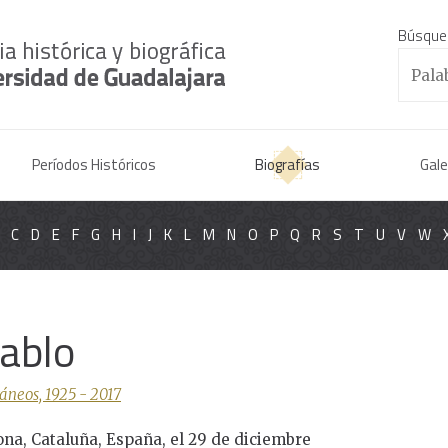
Búsque
Períodos Históricos
Biografías
Gale
C
D
E
F
G
H
I
J
K
L
M
N
O
P
Q
R
S
T
U
V
W
Pablo
áneos, 1925 - 2017
ona, Cataluña, España, el 29 de diciembre