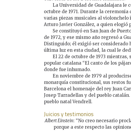
La Universidad de Guadalajara le c
octubre de 1971. Durante la ceremonia d
varias piezas musicales al violonchelo 
Arturo Javier González, a quien elogió 
Se constituyó en San Juan de Puerto
de 1972, y ese mismo año regresó a G
Distinguido; él exigió ser considerado 
última luz en esta ciudad, la cual le de
El 22 de octubre de 1973 mientras, 
popular catalana “El canto de los pájaro
donde fue inhumado.
En noviembre de 1979 al producirse
monarquía constitucional, sus restos f
Barcelona el homenaje del rey Juan Carl
Josep Tarradellas y del pueblo catalán.
pueblo natal Vendrell.
Juicios y testimonios
Albert Einstein
: “No creo necesario proc
porque a este respecto las opinio