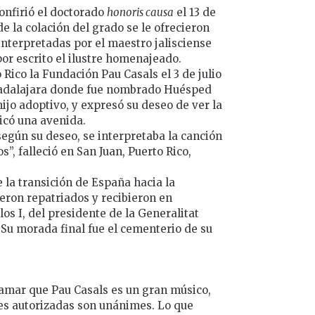
onfirió el doctorado
honoris causa
el 13 de
e la colación del grado se le ofrecieron
interpretadas por el maestro jalisciense
por escrito el ilustre homenajeado.
 Rico la Fundación Pau Casals el 3 de julio
uadalajara donde fue nombrado Huésped
hijo adoptivo, y expresó su deseo de ver la
dicó una avenida.
según su deseo, se interpretaba la canción
s”, falleció en San Juan, Puerto Rico,
 la transición de España hacia la
ueron repatriados y recibieron en
os I, del presidente de la Generalitat
 Su morada final fue el cementerio de su
lamar que Pau Casals es un gran músico,
nes autorizadas son unánimes. Lo que