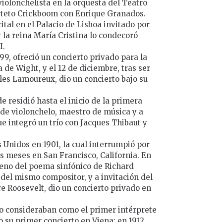
iolonchelista en la orquesta del Teatro
arteto Crickboom con Enrique Granados.
ital en el Palacio de Lisboa invitado por
y la reina María Cristina lo condecoró
I.
99, ofreció un concierto privado para la
a de Wight, y el 12 de diciembre, tras ser
les Lamoureux, dio un concierto bajo su
e residió hasta el inicio de la primera
 de violonchelo, maestro de música y a
e integró un trío con Jacques Thibaut y
 Unidos en 1901, la cual interrumpió por
s meses en San Francisco, California. En
reno del poema sinfónico de Richard
n del mismo compositor, y a invitación del
 Roosevelt, dio un concierto privado en
o lo consideraban como el primer intérprete
o su primer concierto en Viena; en 1912