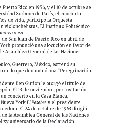
 Puerto Rico en 1956, y el 10 de octubre se
ersidad Sorbona de París, el concierto
os de vida, participó la Orquesta
violonchelistas. El Instituto Politécnico
onoris causa
.
s de San Juan de Puerto Rico en abril de
a York pronunció una alocución en favor de
a de Asamblea General de las Naciones
pulco, Guerrero, México, estrenó su
rlo en lo que denominó una “Peregrinación
sidente Ben Gurion le otorgó el título de
apón. El 13 de noviembre, por invitación
 un concierto en la Casa Blanca.
en Nueva York
El Pesebre
y el presidente
reedom. El 24 de octubre de 1963 dirigió
a de la Asamblea General de las Naciones
l xv aniversario de la Declaración