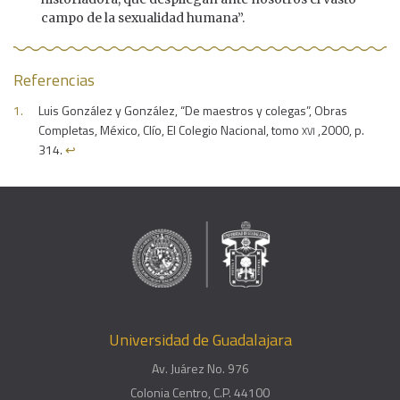
campo de la sexualidad humana”.
Referencias
Luis González y González, “De maestros y colegas”, Obras
xvi
Completas, México, Clío, El Colegio Nacional, tomo
,2000, p.
314.
↩︎
Universidad de Guadalajara
Av. Juárez No. 976
Colonia Centro, C.P. 44100