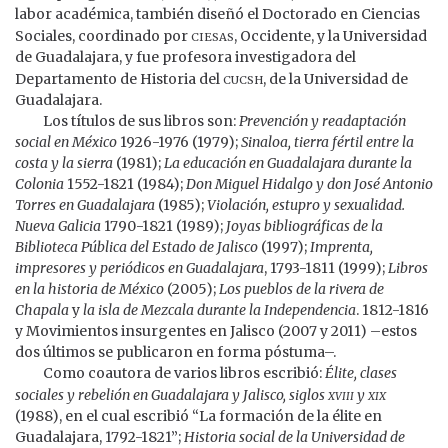
labor académica, también diseñó el Doctorado en Ciencias
ciesas
Sociales, coordinado por
, Occidente, y la Universidad
de Guadalajara, y fue profesora investigadora del
cucsh
Departamento de Historia del
, de la Universidad de
Guadalajara.
Los títulos de sus libros son:
Prevención y readaptación
social en México
1926-1976 (1979);
Sinaloa, tierra fértil entre la
costa y la sierra
(1981);
La educación en Guadalajara durante la
Colonia
1552-1821 (1984);
Don Miguel Hidalgo y don José Antonio
Torres en Guadalajara
(1985);
Violación, estupro y sexualidad.
Nueva Galicia
1790-1821 (1989);
Joyas bibliográficas de la
Biblioteca Pública del Estado de Jalisco
(1997);
Imprenta,
impresores y periódicos en Guadalajara
, 1793-1811 (1999);
Libros
en la historia de México
(2005);
Los pueblos de la rivera de
Chapala
y
la isla de Mezcala durante la Independencia
. 1812-1816
y Movimientos insurgentes en Jalisco (2007 y 2011) –estos
dos últimos se publicaron en forma póstuma–.
Como coautora de varios libros escribió:
Élite, clases
xviii
xix
sociales y rebelión en Guadalajara y Jalisco, siglos
y
(1988), en el cual escribió “La formación de la élite en
Guadalajara, 1792-1821”;
Historia social de la Universidad de