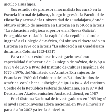
inculcó a sus hijos.
Sus estudios de profesora normalista los cursó en la
Escuela Normal de Jalisco, y luego ingresó a la Facultad de
Filosofía y Letras de la Universidad de Guadalajara, donde
obtuvo el título de maestra en Historia en 1969, con la tesis
“La educación religiosa superior en la Nueva Galicia”.
Enseguida se trasladó a la capital de la república donde
ingresó a El Colegio de México, ahí obtuvo el doctorado en
Historia en 1974 con la tesis “La educación en Guadalajara
durante la Colonia 1552-1821”.
Para realizar estudios e investigaciones de su
especialidad fue becaria de El Colegio de México, de 1969 a
1973 y de 1975 a 1976; del Instituto de Cultura Hispánica, de
1975 a 1976; del Ministerio de Asuntos Extranjeros de
Francia en 1980; del Gobierno de los Estados Unidos de
América, con la beca Fulbright, de 1981 a 1982; del Instituto
Goethe de la República Federal de Alemania, en 1987; y del
Deustscher Akadedemischer Austauschdienst, en 1987.
En el Sistema Nacional de Investigadores en 1985 logró
i
ii
el nivel
como investigadora nacional, en 1988 el nivel
y
iii
para el año 2002 ya tenía el nivel
.