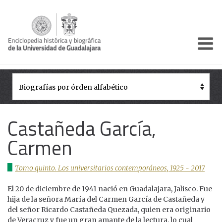
Enciclo
Presentación
Pórtico
Períodos Históricos
Castañeda García,
Biografías
Carmen
Galería
Tomo quinto. Los universitarios contemporáneos, 1925 - 2017
Documentos institucionales
El 20 de diciembre de 1941 nació en Guadalajara, Jalisco. Fue
hija de la señora María del Carmen García de Castañeda y
del señor Ricardo Castañeda Quezada, quien era originario
de Veracruz y fue un gran amante de la lectura, lo cual