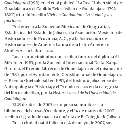
Guadalajara
(1995) en el cual publicó “La Real Universidad de
Guadalajara y el Cabildo Eclesiástico de Guadalajara, 1792-
1821”, y también editó
Vivir en Guadalajara. La ciudad y sus
funciones
.
Perteneció a la Sociedad Mexicana de Geografía y
Estadística del Estado de Jalisco, a la Asociación Mexicana de
Historiadores de Provincia, A. C.; y a la Asociación de
Historiadores de América Latina de la Latin American
lasa
Studies Association-
.
Los reconocimientos que recibió fueron: el diploma Al
Mérito en 1985, por la Sociedad Internacional Delta, Kappa,
Gamma; el Premio Libreros de Guadalajara en el mismo año
de 1985, por el Ayuntamiento Constitucional de Guadalajara;
el Premio Quetzalcóatl en 1991, del Instituto Jalisciense de
ciesas
Antropología e Historia; y el Premio
en la categoría
del libro colectivo, por la
Historia social de la Universidad de
Guadalajara
.
El 23 de abril de 2003 se impuso su nombre a la
ciesas
biblioteca del
/Occidente, y el 14 de marzo de 2007
recibió el grado de maestra emérita de El Colegio de Jalisco.
En su ciudad natal falleció el 4 de mayo de 2007, sus