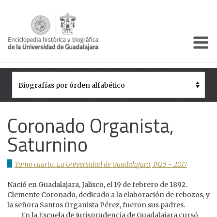
Enciclo
Presentación
Pórtico
Períodos Históricos
Coronado Organista,
Biografías
Saturnino
Galería
Tomo cuarto. La Universidad de Guadalajara, 1925 - 2017
Documentos institucionales
Nació en Guadalajara, Jalisco, el 19 de febrero de 1892.
Clemente Coronado, dedicado a la elaboración de rebozos, y
la señora Santos Organista Pérez, fueron sus padres.
En la Escuela de Jurisprudencia de Guadalajara cursó