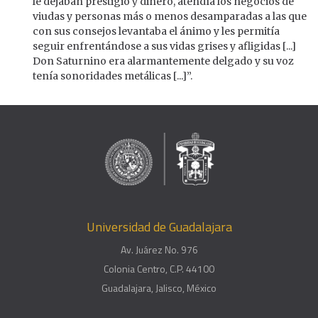
le dejaban prestigio y dinero, atendía los negocios de
viudas y personas más o menos desamparadas a las que
con sus consejos levantaba el ánimo y les permitía
seguir enfrentándose a sus vidas grises y afligidas [...]
Don Saturnino era alarmantemente delgado y su voz
tenía sonoridades metálicas [...]”.
Universidad de Guadalajara
Av. Juárez No. 976
Colonia Centro, C.P. 44100
Guadalajara, Jalisco, México