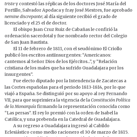
triste
y contestó las réplicas de los doctores José María del
Portillo, Salvador Apodaca y fray José Mestres, fue aprobado
nemine discrepante
; al día siguiente recibió el grado de
licenciado y el 25 el de doctor.
El obispo Juan Cruz Ruiz de Cabañas le confirió la
ordenación sacerdotal y fue nombrado rector del Colegio
de San Juan Bautista.
El 11 de febrero de 1811, con el seudónimo El Criollo
publicó los escritos antiinsurgentes: “Americanos:
cantemos al Señor Dios de los Ejércitos...”, y “Relación
cristiana de los males que ha sufrido Guadalajara por los
insurgentes”.
Fue electo diputado por la Intendencia de Zacatecas a
las Cortes españolas para el periodo 1813-1814, por lo que
viajó a España. Se distinguió por su apoyo al rey Fernando
VII, para que suprimiera la vigencia de la
Constitución Política
de la Monarquía
firmando la representación conocida como
“Las persas”. El rey lo premió con la orden de Isabel la
Católica, y una prebenda en la Catedral de Guadalajara.
A su regreso a Guadalajara ingresó al Cabildo
Eclesiástico como medio racionero el 30 de marzo de 1815.