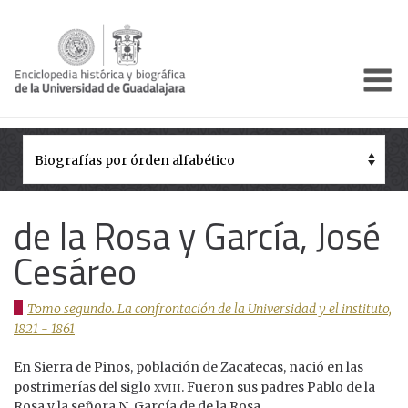
Enciclo
Presentación
Pórtico
Períodos Históricos
de la Rosa y García, José
Biografías
Cesáreo
Galería
Tomo segundo. La confrontación de la Universidad y el instituto,
Documentos institucionales
1821 - 1861
En Sierra de Pinos, población de Zacatecas, nació en las
xviii
postrimerías del siglo
. Fueron sus padres Pablo de la
Rosa y la señora N. García de de la Rosa.