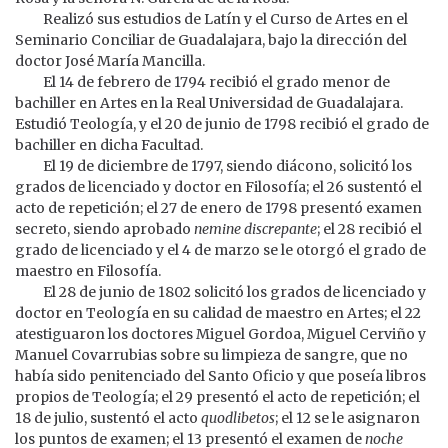
Realizó sus estudios de Latín y el Curso de Artes en el
Seminario Conciliar de Guadalajara, bajo la dirección del
doctor José María Mancilla.
El 14 de febrero de 1794 recibió el grado menor de
bachiller en Artes en la Real Universidad de Guadalajara.
Estudió Teología, y el 20 de junio de 1798 recibió el grado de
bachiller en dicha Facultad.
El 19 de diciembre de 1797, siendo diácono, solicitó los
grados de licenciado y doctor en Filosofía; el 26 sustentó el
acto de repetición; el 27 de enero de 1798 presentó examen
secreto, siendo aprobado
nemine discrepante
; el 28 recibió el
grado de licenciado y el 4 de marzo se le otorgó el grado de
maestro en Filosofía.
El 28 de junio de 1802 solicitó los grados de licenciado y
doctor en Teología en su calidad de maestro en Artes; el 22
atestiguaron los doctores Miguel Gordoa, Miguel Cerviño y
Manuel Covarrubias sobre su limpieza de sangre, que no
había sido penitenciado del Santo Oficio y que poseía libros
propios de Teología; el 29 presentó el acto de repetición; el
18 de julio, sustentó el acto
quodlibetos
; el 12 se le asignaron
los puntos de examen; el 13 presentó el examen de
noche