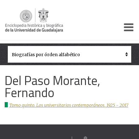
Enciclo
Presentación
Pórtico
Períodos Históricos
Del Paso Morante,
Biografías
Fernando
Galería
Tomo quinto. Los universitarios contemporáneos, 1925 - 2017
Documentos institucionales