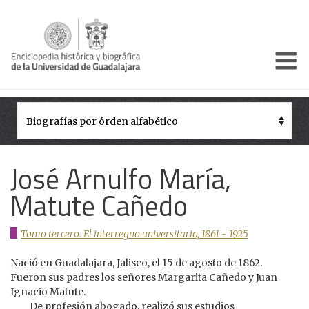
Enciclo
Presentación
Pórtico
Períodos Históricos
José Arnulfo María,
Biografías
Matute Cañedo
Galería
Tomo tercero. El interregno universitario, 1861 - 1925
Documentos institucionales
Nació en Guadalajara, Jalisco, el 15 de agosto de 1862.
Fueron sus padres los señores Margarita Cañedo y Juan
Ignacio Matute.
De profesión abogado, realizó sus estudios