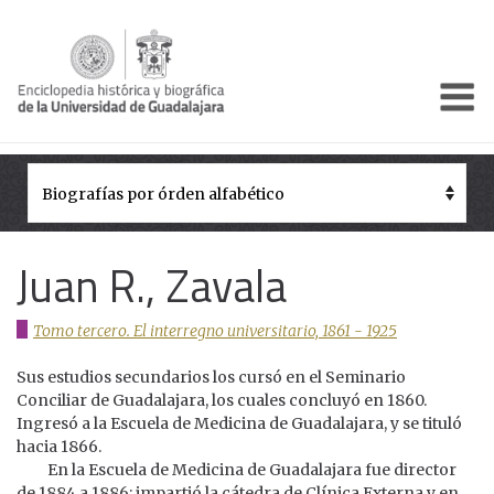
Enciclo
Presentación
Pórtico
Períodos Históricos
Juan R., Zavala
Biografías
Tomo tercero. El interregno universitario, 1861 - 1925
Galería
Sus estudios secundarios los cursó en el Seminario
Documentos institucionales
Conciliar de Guadalajara, los cuales concluyó en 1860.
Ingresó a la Escuela de Medicina de Guadalajara, y se tituló
hacia 1866.
En la Escuela de Medicina de Guadalajara fue director
de 1884 a 1886; impartió la cátedra de Clínica Externa y en