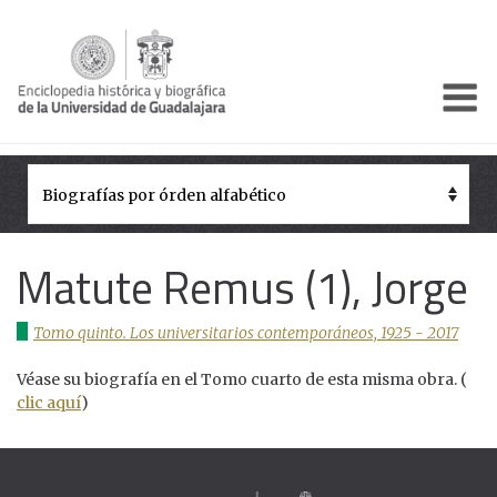
Enciclo
Presentación
Pórtico
Períodos Históricos
Matute Remus (1), Jorge
Biografías
Tomo quinto. Los universitarios contemporáneos, 1925 - 2017
Galería
Véase su biografía en el Tomo cuarto de esta misma obra. (
Documentos institucionales
clic aquí
)