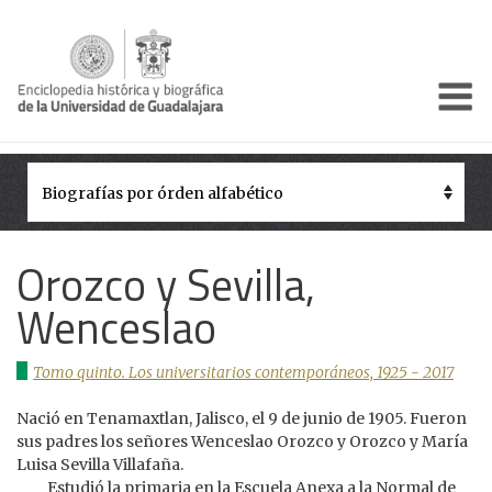
Enciclo
Presentación
Pórtico
Períodos Históricos
Orozco y Sevilla,
Biografías
Wenceslao
Galería
Tomo quinto. Los universitarios contemporáneos, 1925 - 2017
Documentos institucionales
Nació en Tenamaxtlan, Jalisco, el 9 de junio de 1905. Fueron
sus padres los señores Wenceslao Orozco y Orozco y María
Luisa Sevilla Villafaña.
Estudió la primaria en la Escuela Anexa a la Normal de