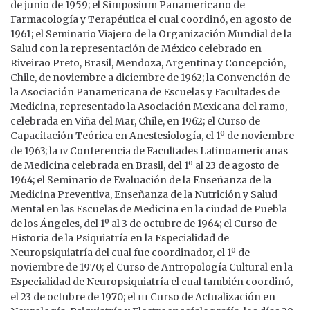
de junio de 1959; el Simposium Panamericano de
Farmacología y Terapéutica el cual coordinó, en agosto de
1961; el Seminario Viajero de la Organización Mundial de la
Salud con la representación de México celebrado en
Riveirao Preto, Brasil, Mendoza, Argentina y Concepción,
Chile, de noviembre a diciembre de 1962; la Convención de
la Asociación Panamericana de Escuelas y Facultades de
Medicina, representado la Asociación Mexicana del ramo,
celebrada en Viña del Mar, Chile, en 1962; el Curso de
Capacitación Teórica en Anestesiología, el 1º de noviembre
iv
de 1963; la
Conferencia de Facultades Latinoamericanas
de Medicina celebrada en Brasil, del 1º al 23 de agosto de
1964; el Seminario de Evaluación de la Enseñanza de la
Medicina Preventiva, Enseñanza de la Nutrición y Salud
Mental en las Escuelas de Medicina en la ciudad de Puebla
de los Ángeles, del 1º al 3 de octubre de 1964; el Curso de
Historia de la Psiquiatría en la Especialidad de
Neuropsiquiatría del cual fue coordinador, el 1º de
noviembre de 1970; el Curso de Antropología Cultural en la
Especialidad de Neuropsiquiatría el cual también coordinó,
iii
el 23 de octubre de 1970; el
Curso de Actualización en