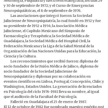
Neurología, Psiquiatría y Electroencefalografía, los días 29
y 30 de septiembre de 1972; y el Curso de Emergencias
Neuropsiquiátricas, el 8 de septiembre de 1976.
Las asociaciones que integró fueron: la Sociedad
Jalisciense de Neuropsiquiatría, la cual fundó en 1952 y fue
su presidente de 1952 a 1956; la Asociación Médica
Jalisciense, el Capítulo Mexicano del Simposio de
Farmacología y Terapéutica; la Sociedad Médica de
Guadalajara, la Sociedad Médica del Hospital Civil, la
Federación Mexicana y la Liga de la Salud Mental de la
Organización de las Naciones Unidas para la Educación, la
Ciencia y la Cultura.
Los reconocimientos que recibió fueron: diploma de
socio fundador de la Unión Médica de Jalisco, diploma de
socio fundador de la Sociedad Jalisciense de
Neuropsiquiatría y diplomas por su colaboración en
eventos científicos en Lisboa, Portugal; Concepción, Chile; y
Washington, Estados Unidos. La generación de licenciados
en Psicología del ciclo 1976-1981 lleva su nombre, al igual
que el auditorio de la Facultad de Psicología.
Falleció en Guadalajara el 25 de enero de 1987.
El 12 de octubre de 1982 fue nombrado maestro emérito
post