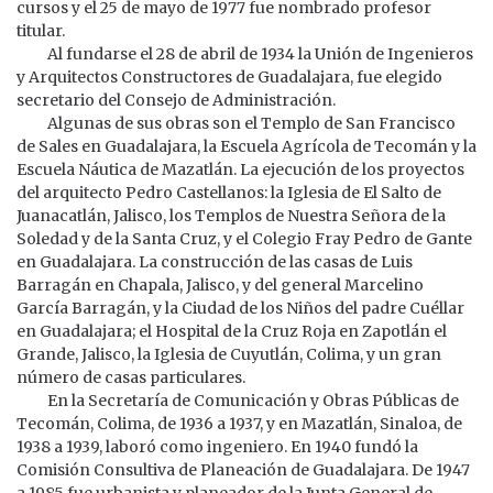
cursos y el 25 de mayo de 1977 fue nombrado profesor
titular.
Al fundarse el 28 de abril de 1934 la Unión de Ingenieros
y Arquitectos Constructores de Guadalajara, fue elegido
secretario del Consejo de Administración.
Algunas de sus obras son el Templo de San Francisco
de Sales en Guadalajara, la Escuela Agrícola de Tecomán y la
Escuela Náutica de Mazatlán. La ejecución de los proyectos
del arquitecto Pedro Castellanos: la Iglesia de El Salto de
Juanacatlán, Jalisco, los Templos de Nuestra Señora de la
Soledad y de la Santa Cruz, y el Colegio Fray Pedro de Gante
en Guadalajara. La construcción de las casas de Luis
Barragán en Chapala, Jalisco, y del general Marcelino
García Barragán, y la Ciudad de los Niños del padre Cuéllar
en Guadalajara; el Hospital de la Cruz Roja en Zapotlán el
Grande, Jalisco, la Iglesia de Cuyutlán, Colima, y un gran
número de casas particulares.
En la Secretaría de Comunicación y Obras Públicas de
Tecomán, Colima, de 1936 a 1937, y en Mazatlán, Sinaloa, de
1938 a 1939, laboró como ingeniero. En 1940 fundó la
Comisión Consultiva de Planeación de Guadalajara. De 1947
a 1985 fue urbanista y planeador de la Junta General de