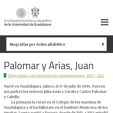
Enciclo
Presentación
Pórtico
Períodos Históricos
Palomar y Arias, Juan
Biografías
Tomo quinto. Los universitarios contemporáneos, 1925 - 2017
Galería
Nació en Guadalajara, Jalisco, el 17 de julio de 1894. Fueron
Documentos institucionales
sus padres los señores Julia Arias y Zavala y Carlos Palomar
y Calvillo.
La primaria la cursó en el Colegio de los maristas de
Guadalajara, y el bachillerato en el Instituto Mexicano de los
jesuitas. Luego partió a Europa, donde de 1914 a 1915 estudió