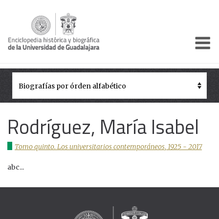
Enciclo
Presentación
Pórtico
Períodos Históricos
Rodríguez, María Isabel
Biografías
Tomo quinto. Los universitarios contemporáneos, 1925 - 2017
Galería
abc...
Documentos institucionales