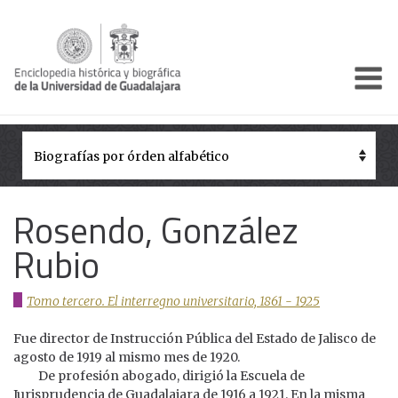
Enciclo
Presentación
Pórtico
Períodos Históricos
Rosendo, González
Biografías
Rubio
Galería
Tomo tercero. El interregno universitario, 1861 - 1925
Documentos institucionales
Fue director de Instrucción Pública del Estado de Jalisco de
agosto de 1919 al mismo mes de 1920.
De profesión abogado, dirigió la Escuela de
Jurisprudencia de Guadalajara de 1916 a 1921. En la misma