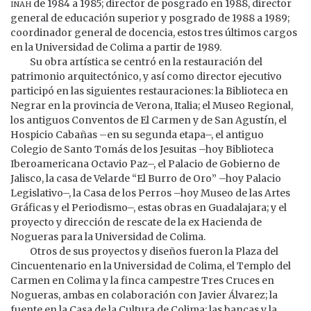
inah
de 1984 a 1985; director de posgrado en 1988, director
general de educación superior y posgrado de 1988 a 1989;
coordinador general de docencia, estos tres últimos cargos
en la Universidad de Colima a partir de 1989.
Su obra artística se centró en la restauración del
patrimonio arquitectónico, y así como director ejecutivo
participó en las siguientes restauraciones: la Biblioteca en
Negrar en la provincia de Verona, Italia; el Museo Regional,
los antiguos Conventos de El Carmen y de San Agustín, el
Hospicio Cabañas –en su segunda etapa–, el antiguo
Colegio de Santo Tomás de los Jesuitas –hoy Biblioteca
Iberoamericana Octavio Paz–, el Palacio de Gobierno de
Jalisco, la casa de Velarde “El Burro de Oro” –hoy Palacio
Legislativo–, la Casa de los Perros –hoy Museo de las Artes
Gráficas y el Periodismo–, estas obras en Guadalajara; y el
proyecto y dirección de rescate de la ex Hacienda de
Nogueras para la Universidad de Colima.
Otros de sus proyectos y diseños fueron la Plaza del
Cincuentenario en la Universidad de Colima, el Templo del
Carmen en Colima y la finca campestre Tres Cruces en
Nogueras, ambas en colaboración con Javier Álvarez; la
fuente en la Casa de la Cultura de Colima; las bancas y la