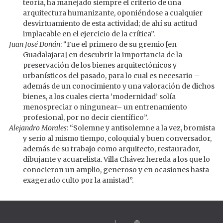
teoría, ha manejado siempre el criterio de una
arquitectura humanizante, oponiéndose a cualquier
desvirtuamiento de esta actividad; de ahí su actitud
implacable en el ejercicio de la crítica”.
Juan José Doñán
: “Fue el primero de su gremio [en
Guadalajara] en descubrir la importancia de la
preservación de los bienes arquitectónicos y
urbanísticos del pasado, para lo cual es necesario –
además de un conocimiento y una valoración de dichos
bienes, a los cuales cierta ‘modernidad’ solía
menospreciar o ningunear– un entrenamiento
profesional, por no decir científico”.
Alejandro Morales
: “Solemne y antisolemne a la vez, bromista
y serio al mismo tiempo, coloquial y buen conversador,
además de su trabajo como arquitecto, restaurador,
dibujante y acuarelista. Villa Chávez hereda a los que lo
conocieron un amplio, generoso y en ocasiones hasta
exagerado culto por la amistad”.