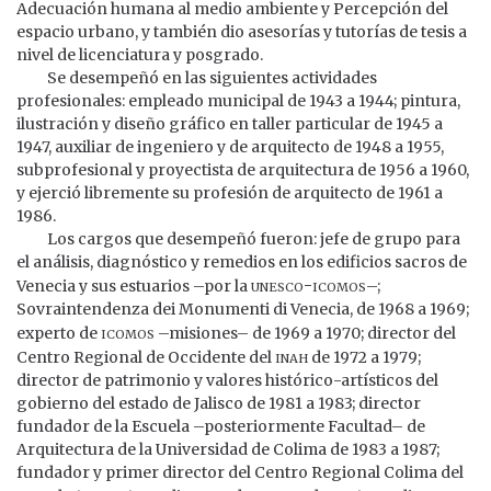
Adecuación humana al medio ambiente y Percepción del
espacio urbano, y también dio asesorías y tutorías de tesis a
nivel de licenciatura y posgrado.
Se desempeñó en las siguientes actividades
profesionales: empleado municipal de 1943 a 1944; pintura,
ilustración y diseño gráfico en taller particular de 1945 a
1947, auxiliar de ingeniero y de arquitecto de 1948 a 1955,
subprofesional y proyectista de arquitectura de 1956 a 1960,
y ejerció libremente su profesión de arquitecto de 1961 a
1986.
Los cargos que desempeñó fueron: jefe de grupo para
el análisis, diagnóstico y remedios en los edificios sacros de
unesco-icomos
Venecia y sus estuarios –por la
–;
Sovraintendenza dei Monumenti di Venecia, de 1968 a 1969;
icomos
experto de
–misiones– de 1969 a 1970; director del
inah
Centro Regional de Occidente del
de 1972 a 1979;
director de patrimonio y valores histórico-artísticos del
gobierno del estado de Jalisco de 1981 a 1983; director
fundador de la Escuela –posteriormente Facultad– de
Arquitectura de la Universidad de Colima de 1983 a 1987;
fundador y primer director del Centro Regional Colima del