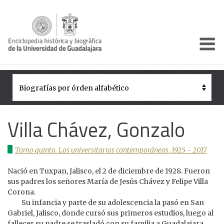
Enciclo
Presentación
Pórtico
Períodos Históricos
Villa Chávez, Gonzalo
Biografías
Tomo quinto. Los universitarios contemporáneos, 1925 - 2017
Galería
Nació en Tuxpan, Jalisco, el 2 de diciembre de 1928. Fueron
Documentos institucionales
sus padres los señores María de Jesús Chávez y Felipe Villa
Corona.
Su infancia y parte de su adolescencia la pasó en San
Gabriel, Jalisco, donde cursó sus primeros estudios, luego al
fallecer su padre se trasladó con su familia a Guadalajara,