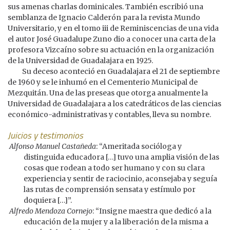
sus amenas charlas dominicales. También escribió una
semblanza de Ignacio Calderón para la revista Mundo
Universitario, y en el tomo iii de Reminiscencias de una vida
el autor José Guadalupe Zuno dio a conocer una carta de la
profesora Vizcaíno sobre su actuación en la organización
de la Universidad de Guadalajara en 1925.
Su deceso aconteció en Guadalajara el 21 de septiembre
de 1960 y se le inhumó en el Cementerio Municipal de
Mezquitán. Una de las preseas que otorga anualmente la
Universidad de Guadalajara a los catedráticos de las ciencias
económico-administrativas y contables, lleva su nombre.
Juicios y testimonios
Alfonso Manuel Castañeda
: “Ameritada socióloga y
distinguida educadora […] tuvo una amplia visión de las
cosas que rodean a todo ser humano y con su clara
experiencia y sentir de raciocinio, aconsejaba y seguía
las rutas de comprensión sensata y estímulo por
doquiera […]”.
Alfredo Mendoza Cornejo
: “Insigne maestra que dedicó a la
educación de la mujer y a la liberación de la misma a