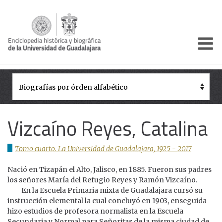
Enciclo
Presentación
Pórtico
Períodos Históricos
Vizcaíno Reyes, Catalina
Biografías
Tomo cuarto. La Universidad de Guadalajara, 1925 - 2017
Galería
Nació en Tizapán el Alto, Jalisco, en 1885. Fueron sus padres
Documentos institucionales
los señores María del Refugio Reyes y Ramón Vizcaíno.
En la Escuela Primaria mixta de Guadalajara cursó su
instrucción elemental la cual concluyó en 1903, enseguida
hizo estudios de profesora normalista en la Escuela
Secundaria y Normal para Señoritas de la misma ciudad de