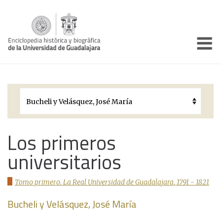
Enciclo
Presentación
Pórtico
Períodos Históricos
Biografías
Los primeros
universitarios
Galería
Documentos institucionales
Tomo primero. La Real Universidad de Guadalajara, 1791 - 1821
Bucheli y Velásquez, José María