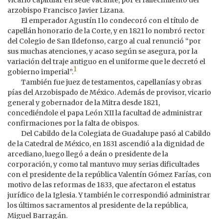
arzobispo Francisco Javier Lizana.
El emperador Agustín I lo condecoró con el título de
capellán honorario de la Corte, y en 1821 lo nombró rector
del Colegio de San Ildefonso, cargo al cual renunció “por
sus muchas atenciones, y acaso según se asegura, por la
variación del traje antiguo en el uniforme que le decretó el
1
gobierno imperial”.
También fue juez de testamentos, capellanías y obras
pías del Arzobispado de México. Además de provisor, vicario
general y gobernador de la Mitra desde 1821,
concediéndole el papa León XII la facultad de administrar
confirmaciones por la falta de obispos.
Del Cabildo de la Colegiata de Guadalupe pasó al Cabildo
de la Catedral de México, en 1831 ascendió a la dignidad de
arcediano, luego llegó a deán o presidente de la
corporación, y como tal mantuvo muy serias dificultades
con el presidente de la república Valentín Gómez Farías, con
motivo de las reformas de 1833, que afectaron el estatus
jurídico de la Iglesia. Y también le correspondió administrar
los últimos sacramentos al presidente de la república,
Miguel Barragán.