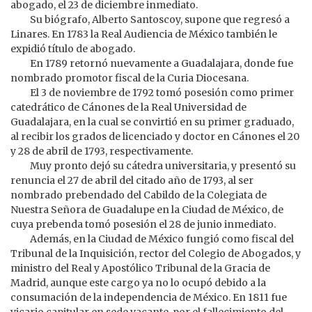
abogado, el 23 de diciembre inmediato.
Su biógrafo, Alberto Santoscoy, supone que regresó a
Linares. En 1783 la Real Audiencia de México también le
expidió título de abogado.
En 1789 retornó nuevamente a Guadalajara, donde fue
nombrado promotor fiscal de la Curia Diocesana.
El 3 de noviembre de 1792 tomó posesión como primer
catedrático de Cánones de la Real Universidad de
Guadalajara, en la cual se convirtió en su primer graduado,
al recibir los grados de licenciado y doctor en Cánones el 20
y 28 de abril de 1793, respectivamente.
Muy pronto dejó su cátedra universitaria, y presentó su
renuncia el 27 de abril del citado año de 1793, al ser
nombrado prebendado del Cabildo de la Colegiata de
Nuestra Señora de Guadalupe en la Ciudad de México, de
cuya prebenda tomó posesión el 28 de junio inmediato.
Además, en la Ciudad de México fungió como fiscal del
Tribunal de la Inquisición, rector del Colegio de Abogados, y
ministro del Real y Apostólico Tribunal de la Gracia de
Madrid, aunque este cargo ya no lo ocupó debido a la
consumación de la independencia de México. En 1811 fue
vicario capitular en sede vacante, por el fallecimiento del