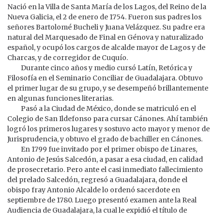
Nació en la Villa de Santa María de los Lagos, del Reino de la
Nueva Galicia, el 2 de enero de 1754. Fueron sus padres los
señores Bartolomé Bucheli y Juana Velázquez. Su padre era
natural del Marquesado de Final en Génova y naturalizado
español, y ocupó los cargos de alcalde mayor de Lagos y de
Charcas, y de corregidor de Cuquío.
Durante cinco años y medio cursó Latín, Retórica y
Filosofía en el Seminario Conciliar de Guadalajara. Obtuvo
el primer lugar de su grupo, y se desempeñó brillantemente
en algunas funciones literarias.
Pasó a la Ciudad de México, donde se matriculó en el
Colegio de San Ildefonso para cursar Cánones. Ahí también
logró los primeros lugares y sostuvo acto mayor y menor de
Jurisprudencia, y obtuvo el grado de bachiller en Cánones.
En 1799 fue invitado por el primer obispo de Linares,
Antonio de Jesús Salcedón, a pasar a esa ciudad, en calidad
de prosecretario. Pero ante el casi inmediato fallecimiento
del prelado Salcedón, regresó a Guadalajara, donde el
obispo fray Antonio Alcalde lo ordenó sacerdote en
septiembre de 1780. Luego presentó examen ante la Real
Audiencia de Guadalajara, la cual le expidió el título de