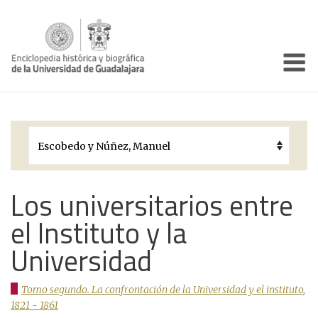
Enciclo
Presentación
Pórtico
Períodos Históricos
Biografías
Los universitarios entre
el Instituto y la
Galería
Universidad
Documentos institucionales
Tomo segundo. La confrontación de la Universidad y el instituto,
1821 - 1861