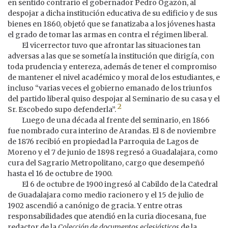
en sentido contrario el gobernador Pedro Ogazón, al
despojar a dicha institución educativa de su edificio y de sus
bienes en 1860, objetó que se fanatizaba a los jóvenes hasta
el grado de tomar las armas en contra el régimen liberal.
El vicerrector tuvo que afrontar las situaciones tan
adversas a las que se sometía la institución que dirigía, con
toda prudencia y entereza, además de tener el compromiso
de mantener el nivel académico y moral de los estudiantes, e
incluso “varias veces el gobierno emanado de los triunfos
del partido liberal quiso despojar al Seminario de su casa y el
2
Sr. Escobedo supo defenderla”.
Luego de una década al frente del seminario, en 1866
fue nombrado cura interino de Arandas. El 8 de noviembre
de 1876 recibió en propiedad la Parroquia de Lagos de
Moreno y el 7 de junio de 1898 regresó a Guadalajara, como
cura del Sagrario Metropolitano, cargo que desempeñó
hasta el 16 de octubre de 1900.
El 6 de octubre de 1900 ingresó al Cabildo de la Catedral
de Guadalajara como medio racionero y el 15 de julio de
1902 ascendió a canónigo de gracia. Y entre otras
responsabilidades que atendió en la curia diocesana, fue
redactor de la
Colección de documentos eclesiásticos
de la