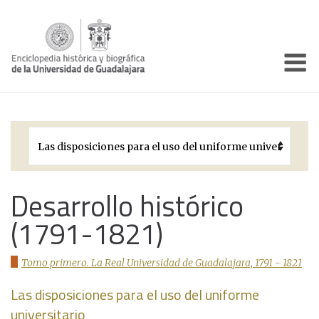
Enciclo
Presentación
Pórtico
Períodos Históricos
Biografías
Desarrollo histórico
(1791-1821)
Galería
Documentos institucionales
Tomo primero. La Real Universidad de Guadalajara, 1791 - 1821
Las disposiciones para el uso del uniforme
universitario