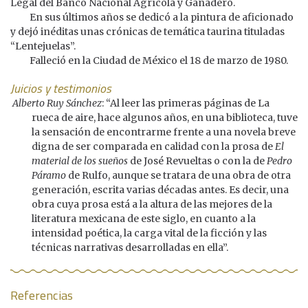
Legal del Banco Nacional Agrícola y Ganadero.
En sus últimos años se dedicó a la pintura de aficionado
y dejó inéditas unas crónicas de temática taurina tituladas
“Lentejuelas”.
Falleció en la Ciudad de México el 18 de marzo de 1980.
Juicios y testimonios
Alberto Ruy Sánchez
: “Al leer las primeras páginas de La
rueca de aire, hace algunos años, en una biblioteca, tuve
la sensación de encontrarme frente a una novela breve
digna de ser comparada en calidad con la prosa de
El
material de los sueños
de José Revueltas o con la de
Pedro
Páramo
de Rulfo, aunque se tratara de una obra de otra
generación, escrita varias décadas antes. Es decir, una
obra cuya prosa está a la altura de las mejores de la
literatura mexicana de este siglo, en cuanto a la
intensidad poética, la carga vital de la ficción y las
técnicas narrativas desarrolladas en ella”.
Referencias