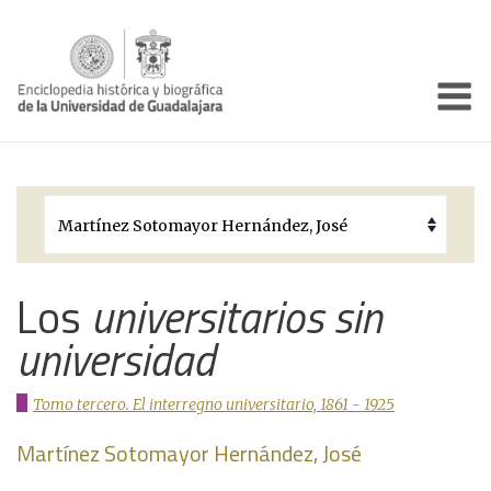
Enciclo
Presentación
Pórtico
Períodos Históricos
Biografías
Los
universitarios sin
universidad
Galería
Documentos institucionales
Tomo tercero. El interregno universitario, 1861 - 1925
Martínez Sotomayor Hernández, José