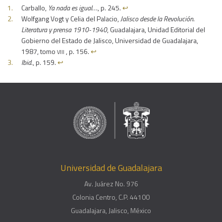
Carballo,
Ya nada es igual
…, p. 245.
↩︎
Wolfgang Vogt y Celia del Palacio,
Jalisco desde la Revolución.
Literatura y prensa 1910-1940
, Guadalajara, Unidad Editorial del
Gobierno del Estado de Jalisco, Universidad de Guadalajara,
viii
1987, tomo
, p. 156.
↩︎
Ibid
., p. 159.
↩︎
Universidad de Guadalajara
Av. Juárez No. 976
Colonia Centro, C.P. 44100
Guadalajara, Jalisco, México