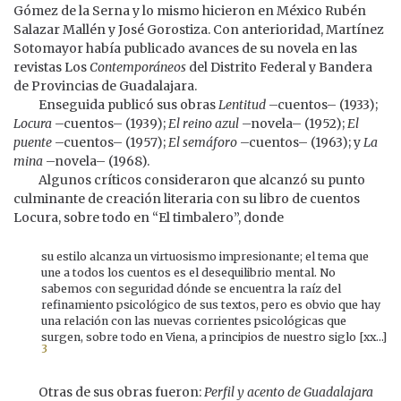
Gómez de la Serna y lo mismo hicieron en México Rubén
Salazar Mallén y José Gorostiza. Con anterioridad, Martínez
Sotomayor había publicado avances de su novela en las
revistas Los
Contemporáneos
del Distrito Federal y Bandera
de Provincias de Guadalajara.
Enseguida publicó sus obras
Lentitud
–cuentos– (1933);
Locura
–cuentos– (1939);
El reino azul
–novela– (1952);
El
puente
–cuentos– (1957);
El semáforo
–cuentos– (1963); y
La
mina
–novela– (1968).
Algunos críticos consideraron que alcanzó su punto
culminante de creación literaria con su libro de cuentos
Locura, sobre todo en “El timbalero”, donde
su estilo alcanza un virtuosismo impresionante; el tema que
une a todos los cuentos es el desequilibrio mental. No
sabemos con seguridad dónde se encuentra la raíz del
refinamiento psicológico de sus textos, pero es obvio que hay
una relación con las nuevas corrientes psicológicas que
surgen, sobre todo en Viena, a principios de nuestro siglo [xx…]
3
Otras de sus obras fueron:
Perfil y acento de Guadalajara