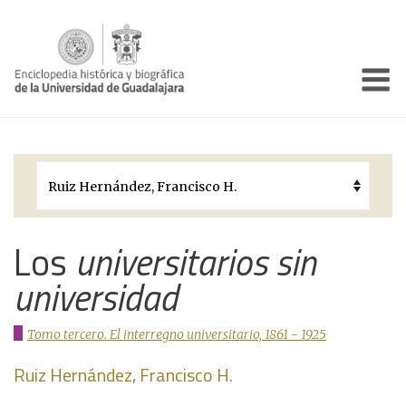
Enciclo
Presentación
Pórtico
Períodos Históricos
Biografías
Los
universitarios sin
universidad
Galería
Documentos institucionales
Tomo tercero. El interregno universitario, 1861 - 1925
Ruiz Hernández, Francisco H.