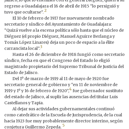
regreso a Guadalajara el 16 de abril de 1915 “lo persiguió y
2
tuvo que ocultarse”.
El 10 de febrero de 1917 fue nuevamente nombrado
secretario y síndico del Ayuntamiento de Guadalajara:
“Quizá vuelve a la escena política sólo hasta que el núcleo de
Diéguez (el propio Diéguez, Manuel Aguirre Berlanga y
Tomás López Linares) deja un poco de espacio a la élite
3
carrancista local”.
Hasta el 26 de diciembre de 1918 fungió como secretario
síndico, fecha en que el Congreso del Estado lo eligió
magistrado propietario del Supremo Tribunal de Justicia del
Estado de Jalisco.
Del 1º de marzo de 1919 al 11 de mayo de 1920 fue
secretario general de gobierno y “en 11 de noviembre de
4
1919 y 1º y 16 de febrero de 1920”,
fue gobernador sustituto
del estado de Jalisco, al suplir las ausencias del titular Luis
Castellanos y Tapia.
Al dejar sus actividades gubernamentales continuó
como catedrático de la Escuela de Jurisprudencia, de la cual
hacia 1923 fue muy probablemente director interino, según
5
conjetura Guillermo Zepeda.