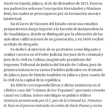
Nació en Sayula, Jalisco, el 26 de diciembre de 1872. Fueron
sus padres los señores Concepción Hernández y Mariano
Ruiz, los cuales se preocuparon por su formación moral e
intelectual.
En el Liceo de Varones del Estado cursó sus estudios
preparatorios, luego ingresó a la Escuela de Jurisprudencia
de Guadalajara, donde se distinguió por la obtención de las
más altas calificaciones de su generación, y en 1899 recibió
su título de abogado.
Se dedicó al ejercicio de su profesión como litigante y
realizó carrera en el Poder Judicial, fue juez de lo criminal y
juez de lo civil en Colima, magistrado presidente del
Supremo Tribunal de Justicia del Estado de Colima, juez de
primera instancia en varios Partidos Judiciales en el estado
de Jalisco, juez de Distrito también en Jalisco y juez cuarto de
lo civil en la capital de la república.
En 1910 le correspondió llevar y dictar sentencia en el
célebre caso del “Crimen de los Tepames”, que tanto revuelo
causó en Colima. Sobre este litigio se publicó el libro
Sentencia pronunciada por el C. juez de lo Criminal Lic. Francisco
H. Ruiz en el proceso instruido en contra de Darío Pizano y socios