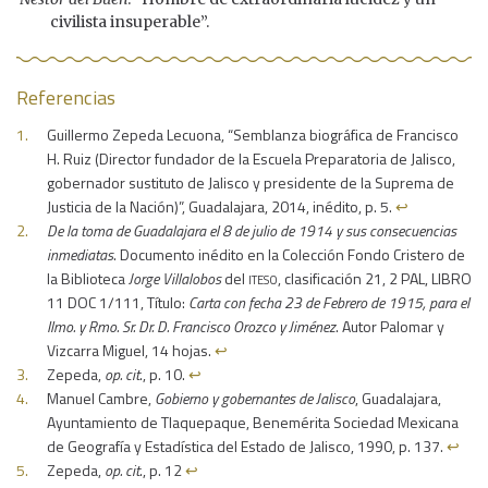
civilista insuperable”.
Referencias
Guillermo Zepeda Lecuona, “Semblanza biográfica de Francisco
H. Ruiz (Director fundador de la Escuela Preparatoria de Jalisco,
gobernador sustituto de Jalisco y presidente de la Suprema de
Justicia de la Nación)”, Guadalajara, 2014, inédito, p. 5.
↩︎
De la toma de Guadalajara el 8 de julio de 1914 y sus consecuencias
inmediatas
. Documento inédito en la Colección Fondo Cristero de
iteso
la Biblioteca
Jorge Villalobos
del
, clasificación 21, 2 PAL, LIBRO
11 DOC 1/111, Título:
Carta con fecha 23 de Febrero de 1915, para el
Ilmo. y Rmo. Sr. Dr. D. Francisco Orozco y Jiménez
. Autor Palomar y
Vizcarra Miguel, 14 hojas.
↩︎
Zepeda,
op. cit
., p. 10.
↩︎
Manuel Cambre,
Gobierno y gobernantes de Jalisco
, Guadalajara,
Ayuntamiento de Tlaquepaque, Benemérita Sociedad Mexicana
de Geografía y Estadística del Estado de Jalisco, 1990, p. 137.
↩︎
Zepeda,
op. cit
., p. 12
↩︎