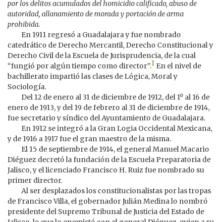
por los delitos acumulados del homicidio calificado, abuso de
autoridad, allanamiento de morada y portación de arma
prohibida.
En 1911 regresó a Guadalajara y fue nombrado
catedrático de Derecho Mercantil, Derecho Constitucional y
Derecho Civil de la Escuela de Jurisprudencia, de la cual
1
“fungió por algún tiempo como director”.
En el nivel de
bachillerato impartió las clases de Lógica, Moral y
Sociología.
Del 12 de enero al 31 de diciembre de 1912, del 1º al 16 de
enero de 1913, y del 19 de febrero al 31 de diciembre de 1914,
fue secretario y síndico del Ayuntamiento de Guadalajara.
En 1912 se integró a la Gran Logia Occidental Mexicana,
y de 1916 a 1917 fue el gran maestro de la misma.
El 15 de septiembre de 1914, el general Manuel Macario
Diéguez decretó la fundación de la Escuela Preparatoria de
Jalisco, y el licenciado Francisco H. Ruiz fue nombrado su
primer director.
Al ser desplazados los constitucionalistas por las tropas
de Francisco Villa, el gobernador Julián Medina lo nombró
presidente del Supremo Tribunal de Justicia del Estado de
Jalisco, lo que lo enemistó con el general Diéguez, quien a su