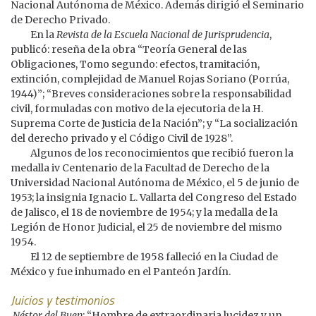
Nacional Autónoma de México. Además dirigió el Seminario
de Derecho Privado.
En la
Revista de la Escuela Nacional de Jurisprudencia
,
publicó: reseña de la obra “Teoría General de las
Obligaciones, Tomo segundo: efectos, tramitación,
extinción, complejidad de Manuel Rojas Soriano (Porrúa,
1944)”; “Breves consideraciones sobre la responsabilidad
civil, formuladas con motivo de la ejecutoria de la H.
Suprema Corte de Justicia de la Nación”; y “La socialización
del derecho privado y el Código Civil de 1928”.
Algunos de los reconocimientos que recibió fueron la
medalla iv Centenario de la Facultad de Derecho de la
Universidad Nacional Autónoma de México, el 5 de junio de
1953; la insignia Ignacio L. Vallarta del Congreso del Estado
de Jalisco, el 18 de noviembre de 1954; y la medalla de la
Legión de Honor Judicial, el 25 de noviembre del mismo
1954.
El 12 de septiembre de 1958 falleció en la Ciudad de
México y fue inhumado en el Panteón Jardín.
Juicios y testimonios
Néstor del Buen
: “Hombre de extraordinaria lucidez y un