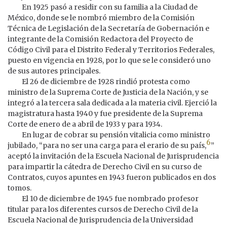
En 1925 pasó a residir con su familia a la Ciudad de
México, donde se le nombró miembro de la Comisión
Técnica de Legislación de la Secretaría de Gobernación e
integrante de la Comisión Redactora del Proyecto de
Código Civil para el Distrito Federal y Territorios Federales,
puesto en vigencia en 1928, por lo que se le consideró uno
de sus autores principales.
El 26 de diciembre de 1928 rindió protesta como
ministro de la Suprema Corte de Justicia de la Nación, y se
integró a la tercera sala dedicada a la materia civil. Ejerció la
magistratura hasta 1940 y fue presidente de la Suprema
Corte de enero de a abril de 1933 y para 1934.
En lugar de cobrar su pensión vitalicia como ministro
6
jubilado, “para no ser una carga para el erario de su país,
”
aceptó la invitación de la Escuela Nacional de Jurisprudencia
para impartir la cátedra de Derecho Civil en su curso de
Contratos, cuyos apuntes en 1943 fueron publicados en dos
tomos.
El 10 de diciembre de 1945 fue nombrado profesor
titular para los diferentes cursos de Derecho Civil de la
Escuela Nacional de Jurisprudencia de la Universidad