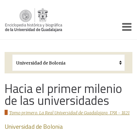
Enciclo
Presentación
Pórtico
Períodos Históricos
Biografías
Hacia el primer milenio
de las universidades
Galería
Documentos institucionales
Tomo primero. La Real Universidad de Guadalajara, 1791 - 1821
Universidad de Bolonia