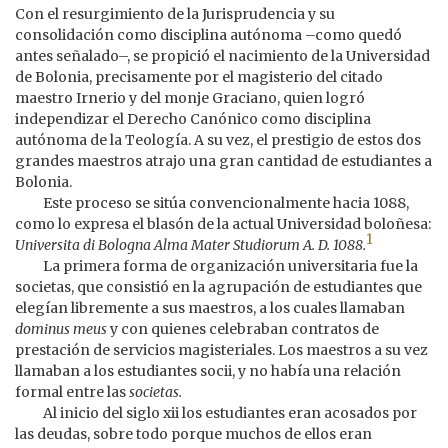
Con el resurgimiento de la Jurisprudencia y su
consolidación como disciplina autónoma –como quedó
antes señalado–, se propició el nacimiento de la Universidad
de Bolonia, precisamente por el magisterio del citado
maestro Irnerio y del monje Graciano, quien logró
independizar el Derecho Canónico como disciplina
autónoma de la Teología. A su vez, el prestigio de estos dos
grandes maestros atrajo una gran cantidad de estudiantes a
Bolonia.
Este proceso se sitúa convencionalmente hacia 1088,
como lo expresa el blasón de la actual Universidad boloñesa:
1
Universita di Bologna Alma Mater Studiorum A. D. 1088.
La primera forma de organización universitaria fue la
societas, que consistió en la agrupación de estudiantes que
elegían libremente a sus maestros, a los cuales llamaban
dominus meus
y con quienes celebraban contratos de
prestación de servicios magisteriales. Los maestros a su vez
llamaban a los estudiantes socii, y no había una relación
formal entre las
societas.
Al inicio del siglo xii los estudiantes eran acosados por
las deudas, sobre todo porque muchos de ellos eran