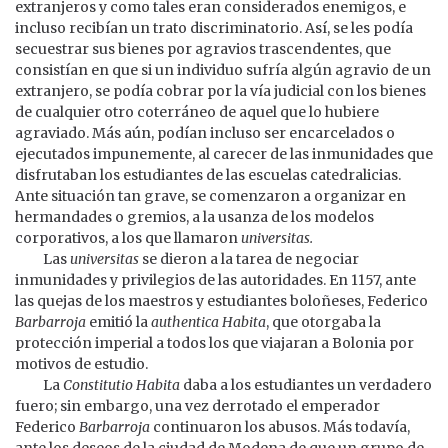
extranjeros y como tales eran considerados enemigos, e
incluso recibían un trato discriminatorio. Así, se les podía
secuestrar sus bienes por agravios trascendentes, que
consistían en que si un individuo sufría algún agravio de un
extranjero, se podía cobrar por la vía judicial con los bienes
de cualquier otro coterráneo de aquel que lo hubiere
agraviado. Más aún, podían incluso ser encarcelados o
ejecutados impunemente, al carecer de las inmunidades que
disfrutaban los estudiantes de las escuelas catedralicias.
Ante situación tan grave, se comenzaron a organizar en
hermandades o gremios, a la usanza de los modelos
corporativos, a los que llamaron
universitas.
Las
universitas
se dieron a la tarea de negociar
inmunidades y privilegios de las autoridades. En 1157, ante
las quejas de los maestros y estudiantes boloñeses, Federico
Barbarroja
emitió la
authentica Habita
, que otorgaba la
protección imperial a todos los que viajaran a Bolonia por
motivos de estudio.
La
Constitutio Habita
daba a los estudiantes un verdadero
fuero; sin embargo, una vez derrotado el emperador
Federico
Barbarroja
continuaron los abusos. Más todavía,
ante los deseos de la ciudad de Modena de que un grupo de