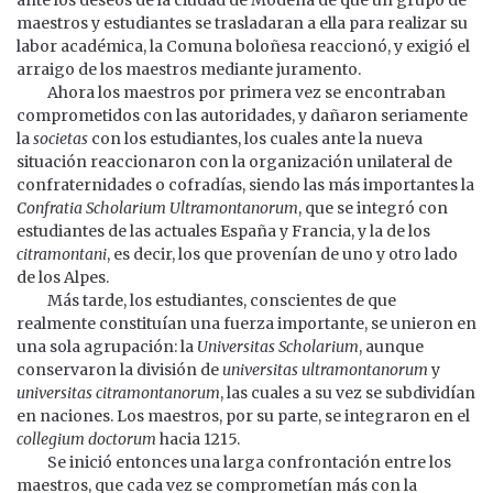
maestros y estudiantes se trasladaran a ella para realizar su
labor académica, la Comuna boloñesa reaccionó, y exigió el
arraigo de los maestros mediante juramento.
Ahora los maestros por primera vez se encontraban
comprometidos con las autoridades, y dañaron seriamente
la
societas
con los estudiantes, los cuales ante la nueva
situación reaccionaron con la organización unilateral de
confraternidades o cofradías, siendo las más importantes la
Confratia Scholarium Ultramontanorum
, que se integró con
estudiantes de las actuales España y Francia, y la de los
citramontani
, es decir, los que provenían de uno y otro lado
de los Alpes.
Más tarde, los estudiantes, conscientes de que
realmente constituían una fuerza importante, se unieron en
una sola agrupación: la
Universitas Scholarium
, aunque
conservaron la división de
universitas ultramontanorum
y
universitas citramontanorum
, las cuales a su vez se subdividían
en naciones. Los maestros, por su parte, se integraron en el
collegium doctorum
hacia 1215.
Se inició entonces una larga confrontación entre los
maestros, que cada vez se comprometían más con la