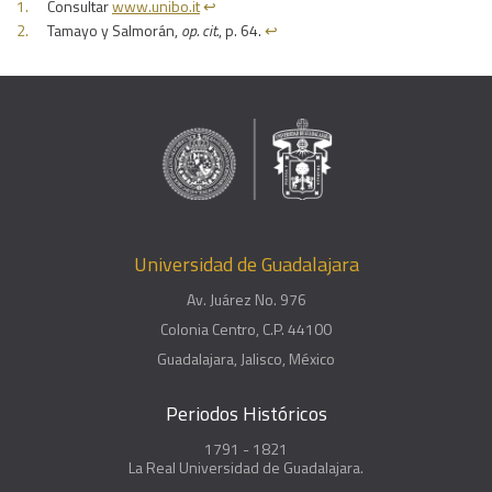
Consultar
www.unibo.it
↩︎
Tamayo y Salmorán,
op. cit.
, p. 64.
↩︎
Universidad de Guadalajara
Av. Juárez No. 976
Colonia Centro, C.P. 44100
Guadalajara, Jalisco, México
Periodos Históricos
1791 - 1821
La Real Universidad de Guadalajara.