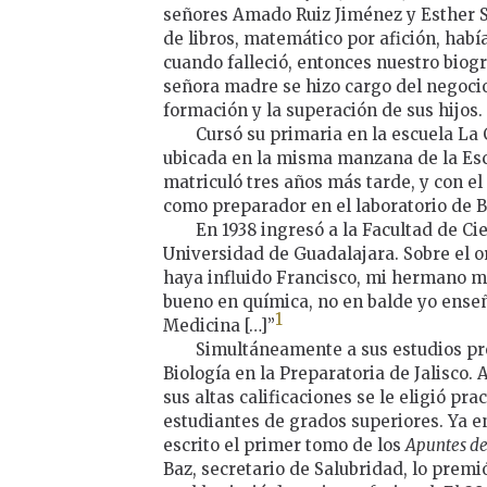
señores Amado Ruiz Jiménez y Esther S
de libros, matemático por afición, habí
cuando falleció, entonces nuestro biog
señora madre se hizo cargo del negocio
formación y la superación de sus hijos.
Cursó su primaria en la escuela La 
ubicada en la misma manzana de la Escu
matriculó tres años más tarde, y con e
como preparador en el laboratorio de B
En 1938 ingresó a la Facultad de Ci
Universidad de Guadalajara. Sobre el o
haya influido Francisco, mi hermano m
bueno en química, no en balde yo ense
1
Medicina […]”
Simultáneamente a sus estudios pro
Biología en la Preparatoria de Jalisco. 
sus altas calificaciones se le eligió pra
estudiantes de grados superiores. Ya e
escrito el primer tomo de los
Apuntes de
Baz, secretario de Salubridad, lo premi