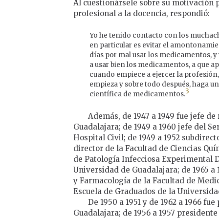
Al cuestionársele sobre su motivación 
profesional a la docencia, respondió:
Yo he tenido contacto con los muchacho
en particular es evitar el amontonami
días por mal usar los medicamentos, y 
a usar bien los medicamentos, a que a
cuando empiece a ejercer la profesión
empieza y sobre todo después, haga una
3
científica de medicamentos.
Además, de 1947 a 1949 fue jefe de 
Guadalajara; de 1949 a 1960 jefe del Se
Hospital Civil; de 1949 a 1952 subdirecto
director de la Facultad de Ciencias Quím
de Patología Infecciosa Experimental D
Universidad de Guadalajara; de 1965 a 
y Farmacología de la Facultad de Medici
Escuela de Graduados de la Universida
De 1950 a 1951 y de 1962 a 1966 fu
Guadalajara; de 1956 a 1957 presidente