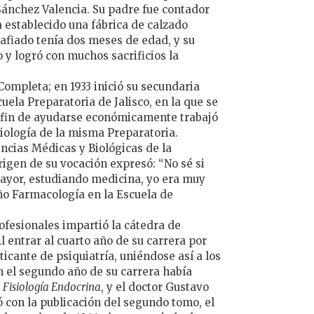
ánchez Valencia. Su padre fue contador
a establecido una fábrica de calzado
rafiado tenía dos meses de edad, y su
 y logró con muchos sacrificios la
Completa; en 1933 inició su secundaria
ela Preparatoria de Jalisco, en la que se
l fin de ayudarse económicamente trabajó
iología de la misma Preparatoria.
encias Médicas y Biológicas de la
rigen de su vocación expresó: “No sé si
ayor, estudiando medicina, yo era muy
ño Farmacología en la Escuela de
fesionales impartió la cátedra de
Al entrar al cuarto año de su carrera por
cticante de psiquiatría, uniéndose así a los
n el segundo año de su carrera había
 Fisiología Endocrina
, y el doctor Gustavo
ó con la publicación del segundo tomo, el