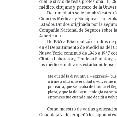
cual le sirvió de tesis profesional. El 2
médico, cirujano y partero de la Unive
De inmediato se le nombró catedrát
Ciencias Médicas y Biológicas; sin emb
Estados Unidos originada por la segun
Compañía Nacional de Seguros sobre la 
Americana.
De 1945 a 1946 realizó estudios de
en el Departamento de Medicina del Co
Nueva York; continuó de 1946 a 1947 c
Clinica Laboratory, Trudeau Sanatory, 
los médicos militares estadounidenses r
Me quedó la disyuntiva, –expresó– busc
o irme a otra universidad o volverme
por carta, que se acaba de fundar el Se
plaza, y que la de Farmacología ya se h
entonces fue cuando me decidí a volve
Como maestro de varias generacion
Guadalajara desempeñó los siguientes 