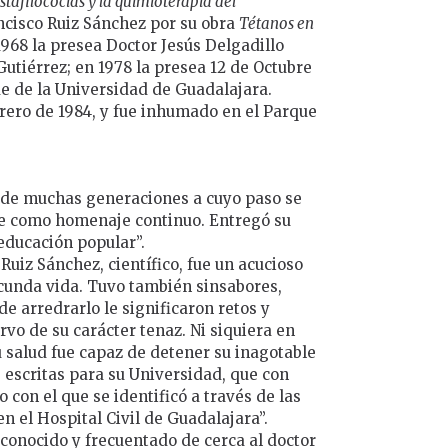
stafilococias y la quimioterapia del
ncisco Ruiz Sánchez por su obra
Tétanos en
 1968 la presea Doctor Jesús Delgadillo
Gutiérrez; en 1978 la presea 12 de Octubre
de de la Universidad de Guadalajara.
brero de 1984, y fue inhumado en el Parque
 de muchas generaciones a cuyo paso se
le como homenaje continuo. Entregó su
 educación popular”.
 Ruiz Sánchez, científico, fue un acucioso
ecunda vida. Tuvo también sinsabores,
e arredrarlo le significaron retos y
vo de su carácter tenaz. Ni siquiera en
u salud fue capaz de detener su inagotable
 escritas para su Universidad, que con
o con el que se identificó a través de las
en el Hospital Civil de Guadalajara”.
 conocido y frecuentado de cerca al doctor