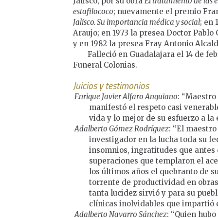
Jalisco, por su obra
El tratamiento de las e
estafilococo
; nuevamente el premio Fra
Jalisco. Su importancia médica y social
; en
Araujo; en 1973 la presea Doctor Pablo 
y en 1982 la presea Fray Antonio Alcal
Falleció en Guadalajara el 14 de fe
Funeral Colonias.
Juicios y testimonios
Enrique Javier Alfaro Anguiano
: “Maestro
manifestó el respeto casi venerab
vida y lo mejor de su esfuerzo a la
Adalberto Gómez Rodríguez
: “El maestro
investigador en la lucha toda su f
insomnios, ingratitudes que antes d
superaciones que templaron el acer
los últimos años el quebranto de s
torrente de productividad en obras
tanta lucidez sirvió y para su puebl
clínicas inolvidables que impartió 
Adalberto Navarro Sánchez
: “Quien hubo