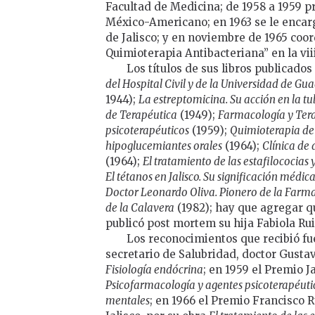
Facultad de Medicina; de 1958 a 1959 p
México-Americano; en 1963 se le encar
de Jalisco; y en noviembre de 1965 coo
Quimioterapia Antibacteriana” en la vi
Los títulos de sus libros publicados
del Hospital Civil y de la Universidad de Gu
1944);
La estreptomicina. Su acción en la t
de Terapéutica
(1949);
Farmacología y Ter
psicoterapéuticos
(1959);
Quimioterapia de l
hipoglucemiantes orales
(1964);
Clínica de
(1964);
El tratamiento de las estafilococias 
El tétanos en Jalisco. Su significación médica
Doctor Leonardo Oliva. Pionero de la Farm
de la Calavera
(1982); hay que agregar qu
publicó post mortem su hija Fabiola Rui
Los reconocimientos que recibió fu
secretario de Salubridad, doctor Gusta
Fisiología endócrina
; en 1959 el Premio J
Psicofarmacología y agentes psicoterapéuti
mentales
; en 1966 el Premio Francisco 