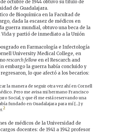
8 de octubre de 1944 obtuvo su título de
rsidad de Guadalajara.
ico de Bioquímica en la Facultad de
argo, dada la escasez de médicos en
da guerra mundial, obtuvo una beca de la
Vida y partió de inmediato a la Unión
 posgrado en Farmacología e Infectología
rnell University Medical College, en
omo
rescarch fellow
en el Rescarch and
sin embargo la guerra había concluido y
egresaron, lo que afectó a los becarios:
ar la manera de seguir otra vez ahí en Cornell
 médico. Pero me avisa mi hermano Francisco
guro Social, y que él me está reservando una
abía fundado en Guadalajara para mí [...] y
2
r.
es de médicos de la Universidad de
cargos docentes: de 1941 a 1942 profesor