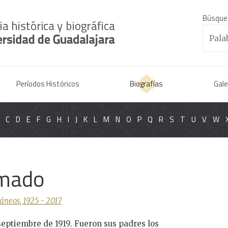
Búsque
Períodos Históricos
Biografías
Gale
C
D
E
F
G
H
I
J
K
L
M
N
O
P
Q
R
S
T
U
V
W
Amado
áneos, 1925 - 2017
 septiembre de 1919. Fueron sus padres los