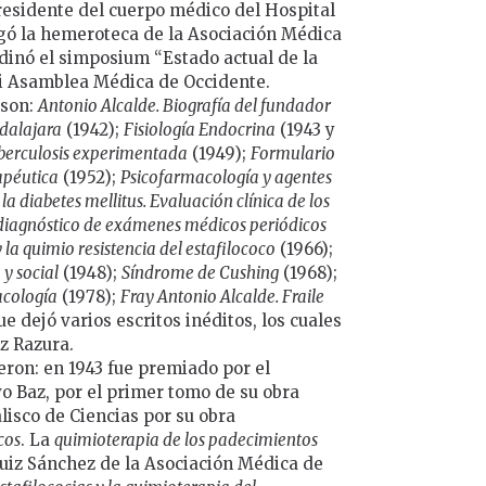
residente del cuerpo médico del Hospital
gó la hemeroteca de la Asociación Médica
rdinó el simposium “Estado actual de la
ii Asamblea Médica de Occidente.
 son:
Antonio Alcalde. Biografía del fundador
adalajara
(1942);
Fisiología Endocrina
(1943 y
uberculosis experimentada
(1949);
Formulario
apéutica
(1952);
Psicofarmacología y agentes
a diabetes mellitus. Evaluación clínica de los
 diagnóstico de exámenes médicos periódicos
y la quimio resistencia del estafilococo
(1966);
 y social
(1948);
Síndrome de Cushing
(1968);
acología
(1978);
Fray Antonio Alcalde. Fraile
e dejó varios escritos inéditos, los cuales
z Razura.
eron: en 1943 fue premiado por el
vo Baz, por el primer tomo de su obra
alisco de Ciencias por su obra
cos
. La
quimioterapia de los padecimientos
Ruiz Sánchez de la Asociación Médica de