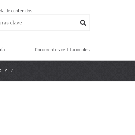
da de contenidos
Enciclopedia histórica 
ría
Documentos institucionales
X
Y
Z