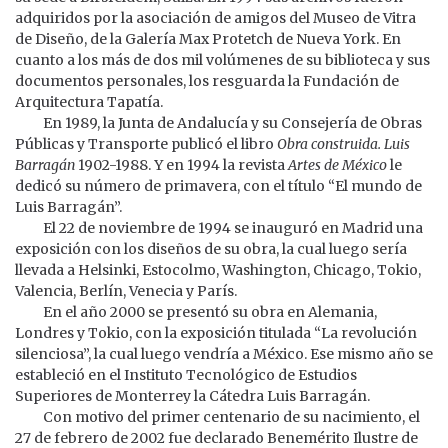
adquiridos por la asociación de amigos del Museo de Vitra
de Diseño, de la Galería Max Protetch de Nueva York. En
cuanto a los más de dos mil volúmenes de su biblioteca y sus
documentos personales, los resguarda la Fundación de
Arquitectura Tapatía.
En 1989, la Junta de Andalucía y su Consejería de Obras
Públicas y Transporte publicó el libro
Obra construida. Luis
Barragán
1902-1988. Y en 1994 la revista
Artes de México
le
dedicó su número de primavera, con el título “El mundo de
Luis Barragán”.
El 22 de noviembre de 1994 se inauguró en Madrid una
exposición con los diseños de su obra, la cual luego sería
llevada a Helsinki, Estocolmo, Washington, Chicago, Tokio,
Valencia, Berlín, Venecia y París.
En el año 2000 se presentó su obra en Alemania,
Londres y Tokio, con la exposición titulada “La revolución
silenciosa”, la cual luego vendría a México. Ese mismo año se
estableció en el Instituto Tecnológico de Estudios
Superiores de Monterrey la Cátedra Luis Barragán.
Con motivo del primer centenario de su nacimiento, el
27 de febrero de 2002 fue declarado Benemérito Ilustre de