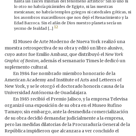
hasta las raíces mismas del fenómeno artístico? Sin lo uno ni
lo otro no habría pirámides de Egipto, ni las nuestras
mexicanas; no habría templos griegos ni catedrales góticas, ni
los asombros maravillosos que nos dejó el Renacimiento y la
Edad Barroca. Sin el afán de Dios nuestro planeta sería un
12
yermo de fealdad [...]
El Museo de Arte Moderno de Nueva York realizó una
muestra retrospectiva de su obra y editó un libro alusivo,
cuyo autor fue Emilio Ambasz, que distribuyó el
New York
Graphic of Boston
, además el semanario Times le dedicó un
suplemento cultural.
En 1984 fue nombrado miembro honorario de la
American Academy and Institute of Arts and Letteers of
New York, y se le otorgó el doctorado honoris causa de la
Universidad Autónoma de Guadalajara.
En 1985 recibió el Premio Jalisco, y la empresa Televisa
organizó una exposición de su obra en el Museo Rufino
Tamayo; sin embargo, ante la desmedida comercialización
de su obra decidió demandar judicialmente a la empresa,
pero las medidas dilatorias de la Procuraduría General de la
República impidieron que alcanzara a ver concluido el