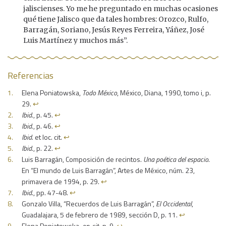
jaliscienses. Yo me he preguntado en muchas ocasiones
qué tiene Jalisco que da tales hombres: Orozco, Rulfo,
Barragán, Soriano, Jesús Reyes Ferreira, Yáñez, José
Luis Martínez y muchos más”.
Referencias
Elena Poniatowska,
Todo México
, México, Diana, 1990, tomo i, p.
29.
↩︎
Ibid
., p. 45.
↩︎
Ibid
., p. 46.
↩︎
Ibid
. et loc. cit.
↩︎
Ibid
., p. 22.
↩︎
Luis Barragán, Composición de recintos.
Una poética del espacio
.
En “El mundo de Luis Barragán”, Artes de México, núm. 23,
primavera de 1994, p. 29.
↩︎
Ibid
., pp. 47-48.
↩︎
Gonzalo Villa, “Recuerdos de Luis Barragán”,
El Occidental
,
Guadalajara, 5 de febrero de 1989, sección D, p. 11.
↩︎
Elena Poniatowska,
op. cit.
, p. 9.
↩︎