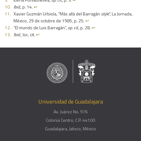
Ibid.
, p. 14.
↩︎
Xavier Guzmán Urbiola, “Más allá del Barragán
style
”, La Jornada,
México, 29 de octubre de 1985, p. 25.
↩︎
“El mundo de Luis Barragán”,
op. cit.
, p. 28.
↩︎
Ibid
., loc. cit.
↩︎
Universidad de Guadalajara
Av. Juárez No. 976
Colonia Centro, C.P. 44100
Guadalajara, Jalisco, México