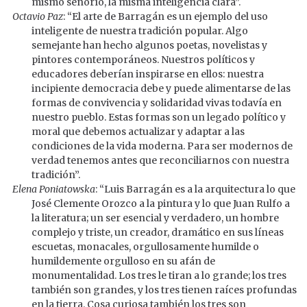
mismo señorío, la misma inteligencia clara”.
Octavio Paz
: “El arte de Barragán es un ejemplo del uso
inteligente de nuestra tradición popular. Algo
semejante han hecho algunos poetas, novelistas y
pintores contemporáneos. Nuestros políticos y
educadores deberían inspirarse en ellos: nuestra
incipiente democracia debe y puede alimentarse de las
formas de convivencia y solidaridad vivas todavía en
nuestro pueblo. Estas formas son un legado político y
moral que debemos actualizar y adaptar a las
condiciones de la vida moderna. Para ser modernos de
verdad tenemos antes que reconciliarnos con nuestra
tradición”.
Elena Poniatowska
: “Luis Barragán es a la arquitectura lo que
José Clemente Orozco a la pintura y lo que Juan Rulfo a
la literatura; un ser esencial y verdadero, un hombre
complejo y triste, un creador, dramático en sus líneas
escuetas, monacales, orgullosamente humilde o
humildemente orgulloso en su afán de
monumentalidad. Los tres le tiran a lo grande; los tres
también son grandes, y los tres tienen raíces profundas
en la tierra. Cosa curiosa también los tres son