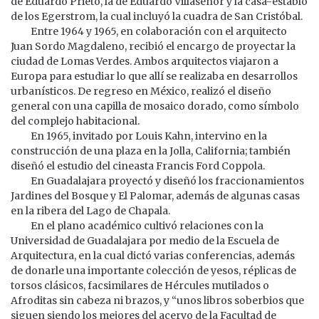
de Eduardo Prieto, la de Eduardo Villaseñor y la casa-establo
de los Egerstrom, la cual incluyó la cuadra de San Cristóbal.
Entre 1964 y 1965, en colaboración con el arquitecto
Juan Sordo Magdaleno, recibió el encargo de proyectar la
ciudad de Lomas Verdes. Ambos arquitectos viajaron a
Europa para estudiar lo que allí se realizaba en desarrollos
urbanísticos. De regreso en México, realizó el diseño
general con una capilla de mosaico dorado, como símbolo
del complejo habitacional.
En 1965, invitado por Louis Kahn, intervino en la
construcción de una plaza en la Jolla, California; también
diseñó el estudio del cineasta Francis Ford Coppola.
En Guadalajara proyectó y diseñó los fraccionamientos
Jardines del Bosque y El Palomar, además de algunas casas
en la ribera del Lago de Chapala.
En el plano académico cultivó relaciones con la
Universidad de Guadalajara por medio de la Escuela de
Arquitectura, en la cual dictó varias conferencias, además
de donarle una importante colección de yesos, réplicas de
torsos clásicos, facsimilares de Hércules mutilados o
Afroditas sin cabeza ni brazos, y “unos libros soberbios que
siguen siendo los mejores del acervo de la Facultad de