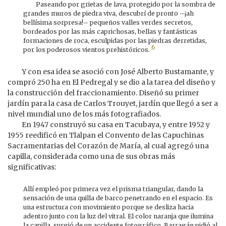
Paseando por grietas de lava, protegido por la sombra de
grandes muros de piedra viva, descubrí de pronto –¡ah
bellísima sorpresa!– pequeños valles verdes secretos,
bordeados por las más caprichosas, bellas y fantásticas
formaciones de roca, esculpidas por las piedras derretidas,
6
por los poderosos vientos prehistóricos.
Y con esa idea se asoció con José Alberto Bustamante, y
compró 250 ha en El Pedregal y se dio a la tarea del diseño y
la construcción del fraccionamiento. Diseñó su primer
jardín para la casa de Carlos Trouyet, jardín que llegó a ser a
nivel mundial uno de los más fotografiados.
En 1947 construyó su casa en Tacubaya, y entre 1952 y
1955 reedificó en Tlalpan el Convento de las Capuchinas
Sacramentarias del Corazón de María, al cual agregó una
capilla, considerada como una de sus obras más
significativas:
Allí empleó por primera vez el prisma triangular, dando la
sensación de una quilla de barco penetrando en el espacio. Es
una estructura con movimiento porque se desliza hacia
adentro junto con la luz del vitral. El color naranja que ilumina
la capilla, surgió de un accidente fotográfico. Barragán pidió al