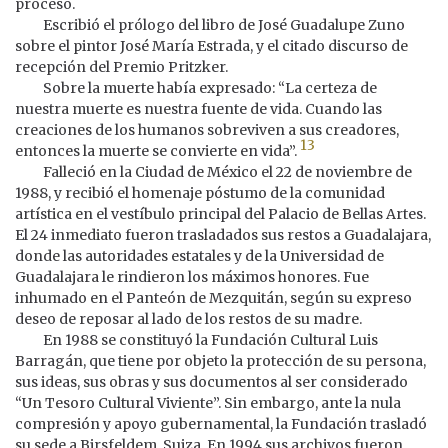
proceso.
Escribió el prólogo del libro de José Guadalupe Zuno
sobre el pintor José María Estrada, y el citado discurso de
recepción del Premio Pritzker.
Sobre la muerte había expresado: “La certeza de
nuestra muerte es nuestra fuente de vida. Cuando las
creaciones de los humanos sobreviven a sus creadores,
13
entonces la muerte se convierte en vida”.
Falleció en la Ciudad de México el 22 de noviembre de
1988, y recibió el homenaje póstumo de la comunidad
artística en el vestíbulo principal del Palacio de Bellas Artes.
El 24 inmediato fueron trasladados sus restos a Guadalajara,
donde las autoridades estatales y de la Universidad de
Guadalajara le rindieron los máximos honores. Fue
inhumado en el Panteón de Mezquitán, según su expreso
deseo de reposar al lado de los restos de su madre.
En 1988 se constituyó la Fundación Cultural Luis
Barragán, que tiene por objeto la protección de su persona,
sus ideas, sus obras y sus documentos al ser considerado
“Un Tesoro Cultural Viviente”. Sin embargo, ante la nula
compresión y apoyo gubernamental, la Fundación trasladó
su sede a Birsfeldem, Suiza. En 1994 sus archivos fueron