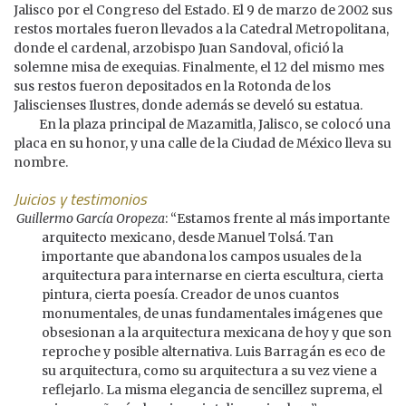
Jalisco por el Congreso del Estado. El 9 de marzo de 2002 sus
restos mortales fueron llevados a la Catedral Metropolitana,
donde el cardenal, arzobispo Juan Sandoval, ofició la
solemne misa de exequias. Finalmente, el 12 del mismo mes
sus restos fueron depositados en la Rotonda de los
Jaliscienses Ilustres, donde además se develó su estatua.
En la plaza principal de Mazamitla, Jalisco, se colocó una
placa en su honor, y una calle de la Ciudad de México lleva su
nombre.
Juicios y testimonios
Guillermo García Oropeza
: “Estamos frente al más importante
arquitecto mexicano, desde Manuel Tolsá. Tan
importante que abandona los campos usuales de la
arquitectura para internarse en cierta escultura, cierta
pintura, cierta poesía. Creador de unos cuantos
monumentales, de unas fundamentales imágenes que
obsesionan a la arquitectura mexicana de hoy y que son
reproche y posible alternativa. Luis Barragán es eco de
su arquitectura, como su arquitectura a su vez viene a
reflejarlo. La misma elegancia de sencillez suprema, el