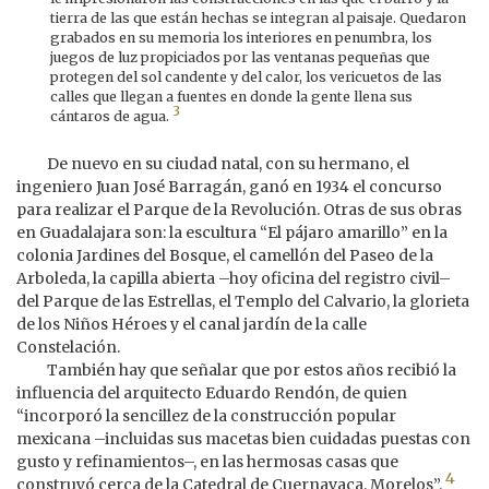
tierra de las que están hechas se integran al paisaje. Quedaron
grabados en su memoria los interiores en penumbra, los
juegos de luz propiciados por las ventanas pequeñas que
protegen del sol candente y del calor, los vericuetos de las
calles que llegan a fuentes en donde la gente llena sus
3
cántaros de agua.
De nuevo en su ciudad natal, con su hermano, el
ingeniero Juan José Barragán, ganó en 1934 el concurso
para realizar el Parque de la Revolución. Otras de sus obras
en Guadalajara son: la escultura “El pájaro amarillo” en la
colonia Jardines del Bosque, el camellón del Paseo de la
Arboleda, la capilla abierta –hoy oficina del registro civil–
del Parque de las Estrellas, el Templo del Calvario, la glorieta
de los Niños Héroes y el canal jardín de la calle
Constelación.
También hay que señalar que por estos años recibió la
influencia del arquitecto Eduardo Rendón, de quien
“incorporó la sencillez de la construcción popular
mexicana –incluidas sus macetas bien cuidadas puestas con
gusto y refinamientos–, en las hermosas casas que
4
construyó cerca de la Catedral de Cuernavaca, Morelos”.