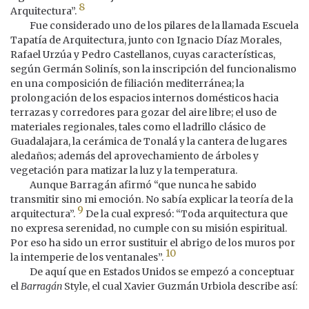
8
Arquitectura”.
Fue considerado uno de los pilares de la llamada Escuela
Tapatía de Arquitectura, junto con Ignacio Díaz Morales,
Rafael Urzúa y Pedro Castellanos, cuyas características,
según Germán Solinís, son la inscripción del funcionalismo
en una composición de filiación mediterránea; la
prolongación de los espacios internos domésticos hacia
terrazas y corredores para gozar del aire libre; el uso de
materiales regionales, tales como el ladrillo clásico de
Guadalajara, la cerámica de Tonalá y la cantera de lugares
aledaños; además del aprovechamiento de árboles y
vegetación para matizar la luz y la temperatura.
Aunque Barragán afirmó “que nunca he sabido
transmitir sino mi emoción. No sabía explicar la teoría de la
9
arquitectura”.
De la cual expresó: “Toda arquitectura que
no expresa serenidad, no cumple con su misión espiritual.
Por eso ha sido un error sustituir el abrigo de los muros por
10
la intemperie de los ventanales”.
De aquí que en Estados Unidos se empezó a conceptuar
el
Barragán
Style, el cual Xavier Guzmán Urbiola describe así: