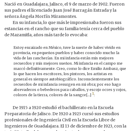
Nació en Guadalajara, Jalisco, el 9 de marzo de 1902. Fueron
sus padres el licenciado Juan José Barragán Estrada y la
señora Ángela Morfín Miramontes.
En su infancia, lo que más le impresionaba fueron sus
estancias en el rancho que su familia tenía cerca del pueblo
de Mazamitla, años más tarde lo evocaba:
Estoy enraizado en México, tuve la suerte de haber vivido en
provincia, en pequeños pueblos y haber conocido mucho la
vida de las rancherías. En mi infancia están mis mejores
recuerdos y mis mejores sueños. Mi infancia en el campo me
marcó definitivamente. Creo, como lo dice Emilio Ambasz, que
lo que hacen los escritores, los pintores, los artistas en
general es siempre autobiográfico. Inconscientemente los
recuerdos de mi infancia resurgen en mi obra; por eso hago
abrevaderos o bebederos para caballos, y escojo ocres y rojos,
1
colores de la tierra, colores de la sangre[...]
:
De 1915 a 1920 estudió el bachillerato en la Escuela
Preparatoria de Jalisco. De 1920 a 1923 cursó sus estudios
profesionales de Ingeniería Civil en la Escuela Libre de
Ingenieros de Guadalajara. El 13 de diciembre de 1923, con la