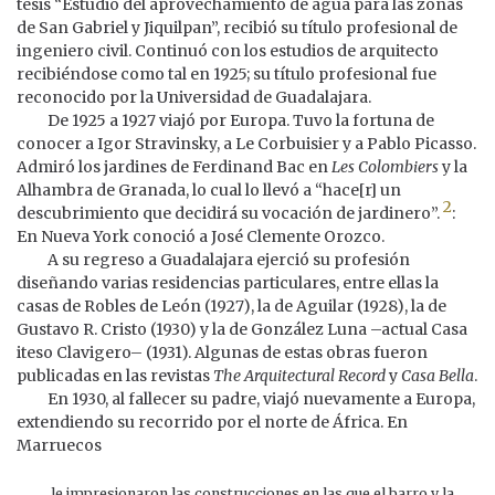
tesis “Estudio del aprovechamiento de agua para las zonas
de San Gabriel y Jiquilpan”, recibió su título profesional de
ingeniero civil. Continuó con los estudios de arquitecto
recibiéndose como tal en 1925; su título profesional fue
reconocido por la Universidad de Guadalajara.
De 1925 a 1927 viajó por Europa. Tuvo la fortuna de
conocer a Igor Stravinsky, a Le Corbuisier y a Pablo Picasso.
Admiró los jardines de Ferdinand Bac en
Les Colombiers
y la
Alhambra de Granada, lo cual lo llevó a “hace[r] un
2
descubrimiento que decidirá su vocación de jardinero”.
:
En Nueva York conoció a José Clemente Orozco.
A su regreso a Guadalajara ejerció su profesión
diseñando varias residencias particulares, entre ellas la
casas de Robles de León (1927), la de Aguilar (1928), la de
Gustavo R. Cristo (1930) y la de González Luna –actual Casa
iteso Clavigero– (1931). Algunas de estas obras fueron
publicadas en las revistas
The Arquitectural Record
y
Casa Bella
.
En 1930, al fallecer su padre, viajó nuevamente a Europa,
extendiendo su recorrido por el norte de África. En
Marruecos
le impresionaron las construcciones en las que el barro y la