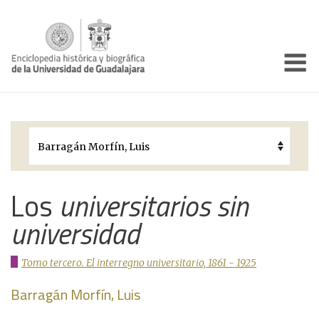
Enciclo
Presentación
Pórtico
Períodos Históricos
Biografías
Los
universitarios sin
universidad
Galería
Documentos institucionales
Tomo tercero. El interregno universitario, 1861 - 1925
Barragán Morfín, Luis