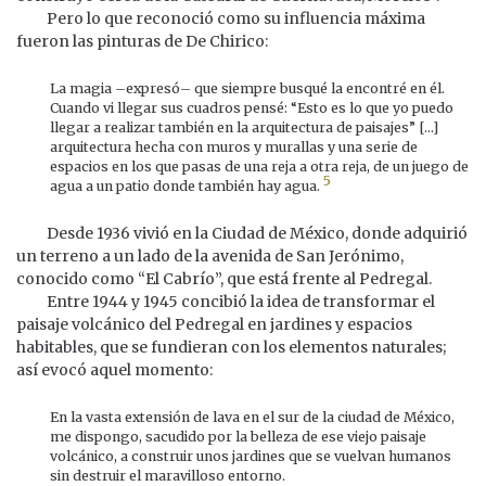
Pero lo que reconoció como su influencia máxima
fueron las pinturas de De Chirico:
La magia –expresó– que siempre busqué la encontré en él.
Cuando vi llegar sus cuadros pensé: “Esto es lo que yo puedo
llegar a realizar también en la arquitectura de paisajes” [...]
arquitectura hecha con muros y murallas y una serie de
espacios en los que pasas de una reja a otra reja, de un juego de
5
agua a un patio donde también hay agua.
Desde 1936 vivió en la Ciudad de México, donde adquirió
un terreno a un lado de la avenida de San Jerónimo,
conocido como “El Cabrío”, que está frente al Pedregal.
Entre 1944 y 1945 concibió la idea de transformar el
paisaje volcánico del Pedregal en jardines y espacios
habitables, que se fundieran con los elementos naturales;
así evocó aquel momento:
En la vasta extensión de lava en el sur de la ciudad de México,
me dispongo, sacudido por la belleza de ese viejo paisaje
volcánico, a construir unos jardines que se vuelvan humanos
sin destruir el maravilloso entorno.