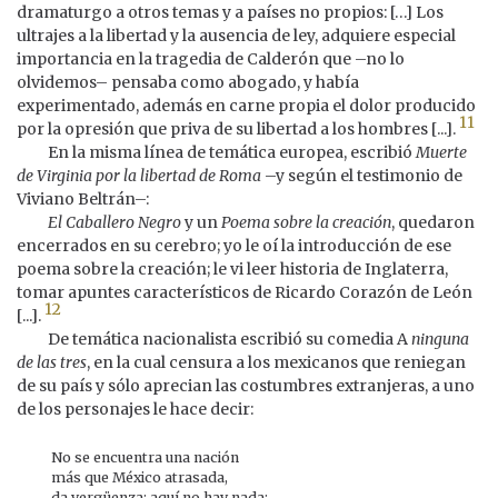
dramaturgo a otros temas y a países no propios: […] Los
ultrajes a la libertad y la ausencia de ley, adquiere especial
importancia en la tragedia de Calderón que –no lo
olvidemos– pensaba como abogado, y había
experimentado, además en carne propia el dolor producido
11
por la opresión que priva de su libertad a los hombres [...].
En la misma línea de temática europea, escribió
Muerte
de Virginia por la libertad de Roma
–y según el testimonio de
Viviano Beltrán–:
El Caballero Negro
y un
Poema sobre la creación
, quedaron
encerrados en su cerebro; yo le oí la introducción de ese
poema sobre la creación; le vi leer historia de Inglaterra,
tomar apuntes característicos de Ricardo Corazón de León
12
[...].
De temática nacionalista escribió su comedia A
ninguna
de las tres
, en la cual censura a los mexicanos que reniegan
de su país y sólo aprecian las costumbres extranjeras, a uno
de los personajes le hace decir:
No se encuentra una nación
más que México atrasada,
da vergüenza; aquí no hay nada;