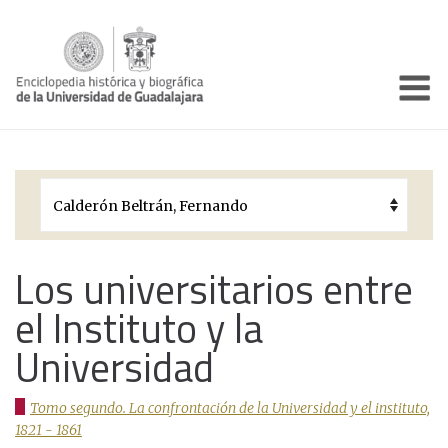
Enciclo
Presentación
Pórtico
Períodos Históricos
Biografías
Los universitarios entre
el Instituto y la
Galería
Universidad
Documentos institucionales
Tomo segundo. La confrontación de la Universidad y el instituto,
1821 - 1861