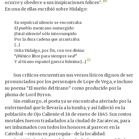
16
ocurre y obedece a sus inspiraciones felices”.
En una de ellas escribió sobre Hidalgo:
En sepulcral silencio se encontraba
El pueblo mexicano sumergido:
¡Fatal silencio! sólo interrumpido
Por la dura cadena que arrastraba:
[...]
Grita Hidalgo, por fin, con voz divina:
“¡México libre para siempre sea!”
17
Y al tirano español guerra fulmina:[...]
Sus críticos encuentran sus versos líricos dignos de ser
pronunciados por los personajes de Lope de Vega, e incluso
su poema “El sueño del tirano” como producido por la
pluma de Lord Byron.
Sin embargo, el poeta ya se encontraba afectado por la
enfermedad que lo llevaría a la tumba, y así falleció en la
población de Ojo Caliente el 18 de enero de 1845. Sus restos
mortales fueron trasladados a la ciudad de Zacatecas, para
ser inhumados con todos los honores al parecer en la
Catedral –entonces parroquia– de la localidad.