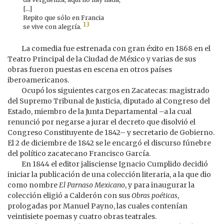
[...]
Repito que sólo en Francia
13
se vive con alegría.
La comedia fue estrenada con gran éxito en 1868 en el
Teatro Principal de la Ciudad de México y varias de sus
obras fueron puestas en escena en otros países
iberoamericanos.
Ocupó los siguientes cargos en Zacatecas: magistrado
del Supremo Tribunal de Justicia, diputado al Congreso del
Estado, miembro de la Junta Departamental –a la cual
renunció por negarse a jurar el decreto que disolvió el
Congreso Constituyente de 1842– y secretario de Gobierno.
El 2 de diciembre de 1842 se le encargó el discurso fúnebre
del político zacatecano Francisco García.
En 1844 el editor jalisciense Ignacio Cumplido decidió
iniciar la publicación de una colección literaria, a la que dio
como nombre
El Parnaso Mexicano
, y para inaugurar la
colección eligió a Calderón con sus
Obras poéticas
,
prologadas por Manuel Payno, las cuales contenían
veintisiete poemas y cuatro obras teatrales.