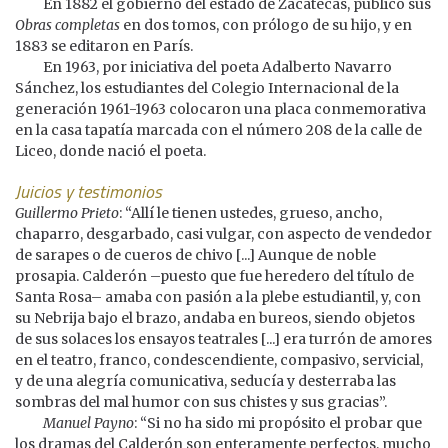
En 1882 el gobierno del estado de Zacatecas, publicó sus
Obras completas
en dos tomos, con prólogo de su hijo, y en
1883 se editaron en París.
En 1963, por iniciativa del poeta Adalberto Navarro
Sánchez, los estudiantes del Colegio Internacional de la
generación 1961-1963 colocaron una placa conmemorativa
en la casa tapatía marcada con el número 208 de la calle de
Liceo, donde nació el poeta.
Juicios y testimonios
Guillermo Prieto
: “Allí le tienen ustedes, grueso, ancho,
chaparro, desgarbado, casi vulgar, con aspecto de vendedor
de sarapes o de cueros de chivo [...] Aunque de noble
prosapia. Calderón –puesto que fue heredero del título de
Santa Rosa– amaba con pasión a la plebe estudiantil, y, con
su Nebrija bajo el brazo, andaba en bureos, siendo objetos
de sus solaces los ensayos teatrales [...] era turrón de amores
en el teatro, franco, condescendiente, compasivo, servicial,
y de una alegría comunicativa, seducía y desterraba las
sombras del mal humor con sus chistes y sus gracias”.
Manuel Payno
: “Si no ha sido mi propósito el probar que
los dramas del Calderón son enteramente perfectos, mucho