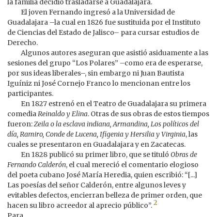
la familia decidió trasladarse a Guadalajara.
El joven Fernando ingresó a la Universidad de
Guadalajara –la cual en 1826 fue sustituida por el Instituto
de Ciencias del Estado de Jalisco– para cursar estudios de
Derecho.
Algunos autores aseguran que asistió asiduamente a las
sesiones del grupo “Los Polares” –como era de esperarse,
por sus ideas liberales–, sin embargo ni Juan Bautista
Iguíniz ni José Cornejo Franco lo mencionan entre los
participantes.
En 1827 estrenó en el Teatro de Guadalajara su primera
comedia
Reinaldo y Elina
. Otras de sus obras de estos tiempos
fueron:
Zeila o la esclava indiana, Armandina, Los políticos del
día, Ramiro, Conde de Lucena, Ifigenia y Hersilia y Virginia
, las
cuales se presentaron en Guadalajara y en Zacatecas.
En 1828 publicó su primer libro, que se tituló
Obras de
Fernando Calderón
, el cual mereció el comentario elogioso
del poeta cubano José María Heredia, quien escribió: “[...]
Las poesías del señor Calderón, entre algunos leves y
evitables defectos, encierran belleza de primer orden, que
2
hacen su libro acreedor al aprecio público”.
Para