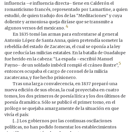
influencia –e influencia directa– tiene en Calderón el
romanticismo francés, representado por Lamartine, a quien
estudió, de quien tradujo dos de las “Meditaciones” y cuya
doliente y armoniosa queja diríase que se transmite a
4
algunos versos del mexicano.
En 1835 tomó las armas para enfrentarse al general
Antonio López de Santa Anna, quien pretendía someter la
rebeldía del estado de Zacatecas, el cual se oponía a la ley
que reducía las milicias estatales. En la batalla de Guadalupe
fue herido en la cabeza: “La espada –escribió Manuel
5
Payno– de un soldado imbécil rompió el cráneo ilustre”,
entonces ocupaba el cargo de coronel de la milicia
zacatecana, y fue hecho prisionero.
Tras una larga convalecencia, en 1837 preparó una
nueva edición de sus obras, la cual proyectaba en cuatro
tomos, los dos primeros de poesía lírica y los dos últimos de
poesía dramática. Sólo se publicó el primer tomo, en el
prólogo se quejaba amargamente de la situación en que
vivía el país:
[…] Los gobiernos por las continuas oscilaciones
políticas, no han podido fomentar los establecimientos