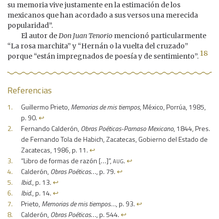
su memoria vive justamente en la estimación de los
mexicanos que han acordado a sus versos una merecida
popularidad”.
El autor de
Don Juan Tenorio
mencionó particularmente
“La rosa marchita” y “Hernán o la vuelta del cruzado”
18
porque “están impregnados de poesía y de sentimiento”.
Referencias
Guillermo Prieto,
Memorias de mis tiempos
, México, Porrúa, 1985,
p. 90.
↩︎
Fernando Calderón,
Obras Poéticas-Parnaso Mexicano
, 1844, Pres.
de Fernando Tola de Habich, Zacatecas, Gobierno del Estado de
Zacatecas, 1986, p. 11.
↩︎
aug
“Libro de formas de razón […]”,
.
↩︎
Calderón,
Obras Poéticas
…, p. 79.
↩︎
Ibid
., p. 13.
↩︎
Ibid
., p. 14.
↩︎
Prieto,
Memorias de mis tiempos
…, p. 93.
↩︎
Calderón,
Obras Poéticas
…, p. 544.
↩︎