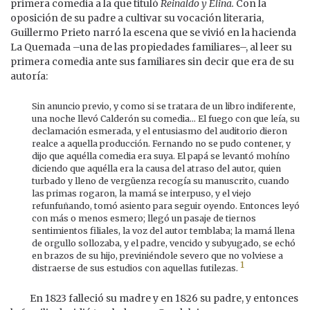
primera comedia a la que tituló
Reinaldo y Elina.
Con la
oposición de su padre a cultivar su vocación literaria,
Guillermo Prieto narró la escena que se vivió en la hacienda
La Quemada –una de las propiedades familiares–, al leer su
primera comedia ante sus familiares sin decir que era de su
autoría:
Sin anuncio previo, y como si se tratara de un libro indiferente,
una noche llevó Calderón su comedia... El fuego con que leía, su
declamación esmerada, y el entusiasmo del auditorio dieron
realce a aquella producción. Fernando no se pudo contener, y
dijo que aquélla comedia era suya. El papá se levantó mohíno
diciendo que aquélla era la causa del atraso del autor, quien
turbado y lleno de vergüenza recogía su manuscrito, cuando
las primas rogaron, la mamá se interpuso, y el viejo
refunfuñando, tomó asiento para seguir oyendo. Entonces leyó
con más o menos esmero; llegó un pasaje de tiernos
sentimientos filiales, la voz del autor temblaba; la mamá llena
de orgullo sollozaba, y el padre, vencido y subyugado, se echó
en brazos de su hijo, previniéndole severo que no volviese a
1
distraerse de sus estudios con aquellas futilezas.
En 1823 falleció su madre y en 1826 su padre, y entonces