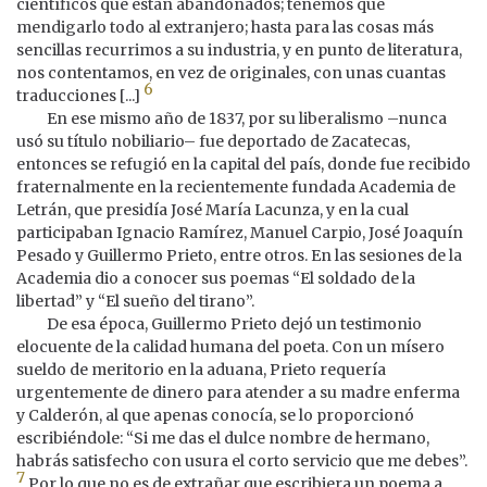
científicos que están abandonados; tenemos que
mendigarlo todo al extranjero; hasta para las cosas más
sencillas recurrimos a su industria, y en punto de literatura,
nos contentamos, en vez de originales, con unas cuantas
6
traducciones [...]
En ese mismo año de 1837, por su liberalismo –nunca
usó su título nobiliario– fue deportado de Zacatecas,
entonces se refugió en la capital del país, donde fue recibido
fraternalmente en la recientemente fundada Academia de
Letrán, que presidía José María Lacunza, y en la cual
participaban Ignacio Ramírez, Manuel Carpio, José Joaquín
Pesado y Guillermo Prieto, entre otros. En las sesiones de la
Academia dio a conocer sus poemas “El soldado de la
libertad” y “El sueño del tirano”.
De esa época, Guillermo Prieto dejó un testimonio
elocuente de la calidad humana del poeta. Con un mísero
sueldo de meritorio en la aduana, Prieto requería
urgentemente de dinero para atender a su madre enferma
y Calderón, al que apenas conocía, se lo proporcionó
escribiéndole: “Si me das el dulce nombre de hermano,
habrás satisfecho con usura el corto servicio que me debes”.
7
Por lo que no es de extrañar que escribiera un poema a