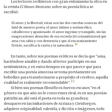
Los lectores recibieron con gran entusiasmo la obra en
la revista
El Museo Mexicano
; sobre su poesía lírica se
escribió:
El amor y la libertad, estas son las dos cuerdas sonoras del
laúd de nuestro poeta; el amor íntimo y melancólico,
caballeroso y apasionado: el amor ingenuo y tranquilo, sin las
exageraciones absurdas de esa escuela [el romanticismo] que
ama con rabia y con demencia y que al encarnizamiento
14
ficticio, sacrifica la razón y la naturaleza.
En tanto, sobre sus poemas eróticos se decía que “ama,
haciéndose amable y dando al lector participio en sus
sentimientos, y en estos tiempos en que parece que para
escribir una poesía amorosa se toma previamente un
bebedizo para transformarse a propósito el cerebro; aquella
15
cualidad es realmente recomendable”.
Si bien sus poemas filosóficos fueron escasos “en el
género en que aún no le conocemos rival, es en sus poesías
patrióticas; ahí está el poeta en toda su grandeza;
desaparecen las imitaciones de Arriaza y Cienfuegos;
adquiere originalidad, valentía, y dicción e imágenes, todo