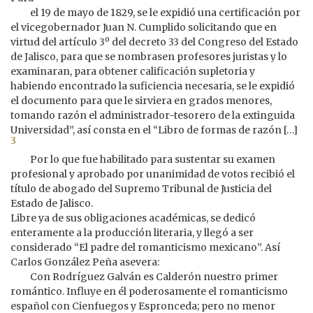
el 19 de mayo de 1829, se le expidió una certificación por
el vicegobernador Juan N. Cumplido solicitando que en
virtud del artículo 3º del decreto 33 del Congreso del Estado
de Jalisco, para que se nombrasen profesores juristas y lo
examinaran, para obtener calificación supletoria y
habiendo encontrado la suficiencia necesaria, se le expidió
el documento para que le sirviera en grados menores,
tomando razón el administrador-tesorero de la extinguida
Universidad”, así consta en el “Libro de formas de razón […]
3
Por lo que fue habilitado para sustentar su examen
profesional y aprobado por unanimidad de votos recibió el
título de abogado del Supremo Tribunal de Justicia del
Estado de Jalisco.
Libre ya de sus obligaciones académicas, se dedicó
enteramente a la producción literaria, y llegó a ser
considerado “El padre del romanticismo mexicano”. Así
Carlos González Peña asevera:
Con Rodríguez Galván es Calderón nuestro primer
romántico. Influye en él poderosamente el romanticismo
español con Cienfuegos y Espronceda; pero no menor