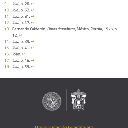
Ibid
., p. 26.
↩︎
Ibid
., p. 62.
↩︎
Ibid
., p. 81.
↩︎
Ibid
., p. 47.
↩︎
Fernando Calderón,
Obras dramáticas
, México, Porrúa, 1975, p.
12.
↩︎
Ibid
., p. 39.
↩︎
Ibid
., p. 41.
↩︎
Idem.
↩︎
Ibid
., p. 48.
↩︎
Ibid
., p. 59.
↩︎
Universidad de Guadalajara