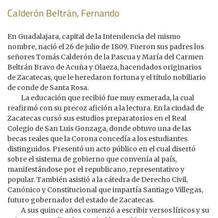
Calderón Beltrán, Fernando
En Guadalajara, capital de la Intendencia del mismo
nombre, nació el 26 de julio de 1809. Fueron sus padres los
señores Tomás Calderón de la Pascua y María del Carmen
Beltrán Bravo de Acuña y Olaeza, hacendados originarios
de Zacatecas, que le heredaron fortuna y el título nobiliario
de conde de Santa Rosa.
La educación que recibió fue muy esmerada, la cual
reafirmó con su precoz afición a la lectura. En la ciudad de
Zacatecas cursó sus estudios preparatorios en el Real
Colegio de San Luis Gonzaga, donde obtuvo una de las
becas reales que la Corona concedía a los estudiantes
distinguidos. Presentó un acto público en el cual disertó
sobre el sistema de gobierno que convenía al país,
manifestándose por el republicano, representativo y
popular. También asistió a la cátedra de Derecho Civil,
Canónico y Constitucional que impartía Santiago Villegas,
futuro gobernador del estado de Zacatecas.
A sus quince años comenzó a escribir versos líricos y su