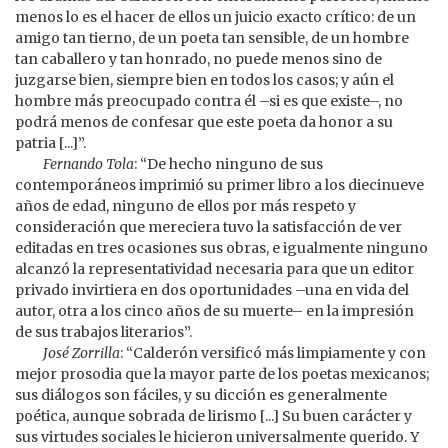
menos lo es el hacer de ellos un juicio exacto crítico: de un
amigo tan tierno, de un poeta tan sensible, de un hombre
tan caballero y tan honrado, no puede menos sino de
juzgarse bien, siempre bien en todos los casos; y aún el
hombre más preocupado contra él –si es que existe–, no
podrá menos de confesar que este poeta da honor a su
patria [...]”.
Fernando Tola
: “De hecho ninguno de sus
contemporáneos imprimió su primer libro a los diecinueve
años de edad, ninguno de ellos por más respeto y
consideración que mereciera tuvo la satisfacción de ver
editadas en tres ocasiones sus obras, e igualmente ninguno
alcanzó la representatividad necesaria para que un editor
privado invirtiera en dos oportunidades –una en vida del
autor, otra a los cinco años de su muerte– en la impresión
de sus trabajos literarios”.
José Zorrilla
: “Calderón versificó más limpiamente y con
mejor prosodia que la mayor parte de los poetas mexicanos;
sus diálogos son fáciles, y su dicción es generalmente
poética, aunque sobrada de lirismo [...] Su buen carácter y
sus virtudes sociales le hicieron universalmente querido. Y