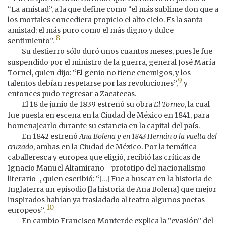
“La amistad”, a la que define como “el más sublime don que a
los mortales concediera propicio el alto cielo. Es la santa
amistad: el más puro como el más digno y dulce
8
sentimiento”.
Su destierro sólo duró unos cuantos meses, pues le fue
suspendido por el ministro de la guerra, general José María
Tornel, quien dijo: “El genio no tiene enemigos, y los
9
talentos debían respetarse por las revoluciones”,
y
entonces pudo regresar a Zacatecas.
El 18 de junio de 1839 estrenó su obra
El Torneo
, la cual
fue puesta en escena en la Ciudad de México en 1841, para
homenajearlo durante su estancia en la capital del país.
En 1842 estrenó
Ana Bolena y en 1843 Hernán o la vuelta del
cruzado
, ambas en la Ciudad de México. Por la temática
caballeresca y europea que eligió, recibió las críticas de
Ignacio Manuel Altamirano –prototipo del nacionalismo
literario–, quien escribió: “[…] Fue a buscar en la historia de
Inglaterra un episodio [la historia de Ana Bolena] que mejor
inspirados habían ya trasladado al teatro algunos poetas
10
europeos”.
En cambio Francisco Monterde explica la “evasión” del