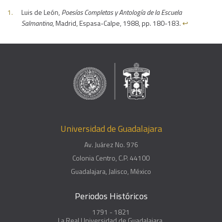
Luis de León,
Poesías Completas y Antología de la Escuela
Salmantina
, Madrid, Espasa-Calpe, 1988, pp. 180-183.
↩︎
Universidad de Guadalajara
Av. Juárez No. 976
Colonia Centro, C.P. 44100
Guadalajara, Jalisco, México
Periodos Históricos
1791 - 1821
La Real Universidad de Guadalajara.