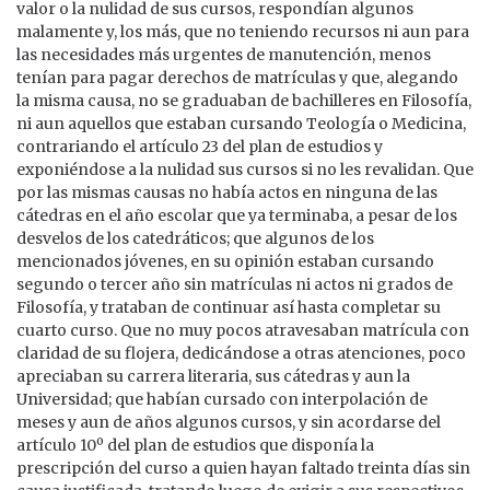
valor o la nulidad de sus cursos, respondían algunos
malamente y, los más, que no teniendo recursos ni aun para
las necesidades más urgentes de manutención, menos
tenían para pagar derechos de matrículas y que, alegando
la misma causa, no se graduaban de bachilleres en Filosofía,
ni aun aquellos que estaban cursando Teología o Medicina,
contrariando el artículo 23 del plan de estudios y
exponiéndose a la nulidad sus cursos si no les revalidan. Que
por las mismas causas no había actos en ninguna de las
cátedras en el año escolar que ya terminaba, a pesar de los
desvelos de los catedráticos; que algunos de los
mencionados jóvenes, en su opinión estaban cursando
segundo o tercer año sin matrículas ni actos ni grados de
Filosofía, y trataban de continuar así hasta completar su
cuarto curso. Que no muy pocos atravesaban matrícula con
claridad de su flojera, dedicándose a otras atenciones, poco
apreciaban su carrera literaria, sus cátedras y aun la
Universidad; que habían cursado con interpolación de
meses y aun de años algunos cursos, y sin acordarse del
artículo 10º del plan de estudios que disponía la
prescripción del curso a quien hayan faltado treinta días sin