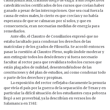
causa justificada, tratando luego de exigir a sus respectivos
catedráticos los certificados de los cursos que creían haber
ganado a pesar de las interrupciones. Que sea cual fuera la
causa de estos males, lo cierto es que crecían y no había
esperanza de que se calmaran por sí solos, y que en
consecuencia, eran necesarias medidas de energía para
remediarlos.
Ante ello, el Claustro de Consiliarios expresó que no
estaba facultado para condonar los derechos de las
matrículas y de los grados de Filosofía. Se acordó entonces
pasar la cuestión al Claustro Pleno, suplicándole moderar y
aun extinguir todos los desórdenes y si fuera necesario
facultar al rector para que revalidara todos los cursos que
están plagados de nulidad, desentendiéndose de las
constituciones
y del plan de estudios, así como condonar todo
o parte de los derechos y propinas.
La exposición del rector reflejaba claramente la penuria
que vivía el país por la guerra de la separación de Texas y en
particular la difícil situación de los estudiantes cuya pobreza
llegó a ser proverbial, ya la describían en versos los de
Salamanca en 1581: