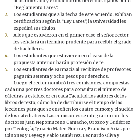
acostumbrado y exhibiendo los derechos fijados por el
“Reglamento Lares”.
Los estudiantes que a la fecha de este acuerdo, exhiban
certificación según la “Ley Lares”, la Universidad les
expedirá sus títulos.
A los que estuvieron en el primer caso el señor rector
les señalará un término prudente para recibir el grado
de bachilleres.
Los estudiantes que estuvieren en el caso de la
propuesta anterior, harán profesión de fe.
Los estudiantes de Farmacia al recibirse de profesores
pagarán setenta y ocho pesos por derechos.
Luego el rector nombró tres comisiones, compuestas
cada una por tres doctores para consultar: el número de
cátedras a establecer en cada Facultad; los autores de los
libros de texto; cómo ha de distribuirse el tiempo de las
lecciones para que se enseñen los cuatro cursos; y el sueldo
de los catedráticos. Las comisiones se integraron con los
doctores Juan Nepomuceno Camacho, Orozco y Gutiérrez
por Teología; Ignacio Mateo Guerra y Francisco Arias por
Cánones y Leyes; y Pablo Gutiérrez, Leonardo Oliva y