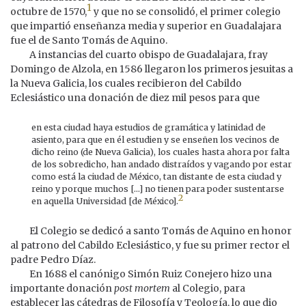
1
octubre de 1570,
y que no se consolidó, el primer colegio
que impartió enseñanza media y superior en Guadalajara
fue el de Santo Tomás de Aquino.
A instancias del cuarto obispo de Guadalajara, fray
Domingo de Alzola, en 1586 llegaron los primeros jesuitas a
la Nueva Galicia, los cuales recibieron del Cabildo
Eclesiástico una donación de diez mil pesos para que
en esta ciudad haya estudios de gramática y latinidad de
asiento, para que en él estudien y se enseñen los vecinos de
dicho reino (de Nueva Galicia), los cuales hasta ahora por falta
de los sobredicho, han andado distraídos y vagando por estar
como está la ciudad de México, tan distante de esta ciudad y
reino y porque muchos [...] no tienen para poder sustentarse
2
en aquella Universidad [de México].
El Colegio se dedicó a santo Tomás de Aquino en honor
al patrono del Cabildo Eclesiástico, y fue su primer rector el
padre Pedro Díaz.
En 1688 el canónigo Simón Ruiz Conejero hizo una
importante donación
post mortem
al Colegio, para
establecer las cátedras de Filosofía y Teología, lo que dio