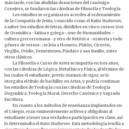
más tarde, con las aludidas donaciones del canónigo
Conejero, se fundaron las cátedras de Filosofía y Teología.
Los estudios se organizaron acordes al ordenamiento
de la Compañía de Jesús, conocido como el Ratio
Studiorum
,
a saber: los estudios de letras, divididos en cinco cursos: tres
de Gramática –latina y griega–, uno de Humanidades –
cultura grecorromana– y otro de Retórica –oratoria y todo
género de versos–; se leía a Homero, Platón, Cicerón,
Virgilio, Ovidio, Demóstenes, Píndaro y san Basilio, entre
otros clásicos.
La Filosofía o Curso de Artes se impartía en tres años,
con las cátedras de Lógica, Metafísica y Física, al término de
los cuales el estudiante, previo examen de rigor, se le
otorgaba el título de bachiller en Artes, y podría continuar
los estudios de Teología con las cátedras de Teología
Dogmática, Teología Moral, Derecho Canónico y Sagrada
Escritura.
En cuanto a los métodos de enseñanza implantados en
el Colegio, eran eminentemente activos y obligaban al
estudiante a tener una verdadera participación en clase, así
lo determinaba el
Ratio Studiorum
. Esta metodología tendía a