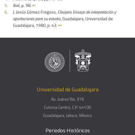
Ibid.
, p. 98.
↩︎
J. Jesús Gómez Fregoso,
Clavijero. Ensayo de interpretación y
aportaciones para su estudio
, Guadalajara, Universidad de
Guadalajara, 1980, p. 43.
↩︎
Universidad de Guadalajara
Av. Juárez No. 976
Colonia Centro, C.P. 44100
Guadalajara, Jalisco, México
Periodos Históricos