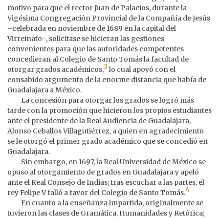
motivo para que el rector Juan de Palacios, durante la
Vigésima Congregación Provincial de la Compañía de Jesús
–celebrada en noviembre de 1689 en la capital del
Virreinato–, solicitase se hicieran las gestiones
convenientes para que las autoridades competentes
concedieran al Colegio de Santo Tomás la facultad de
3
otorgar grados académicos,
lo cual apoyó con el
consabido argumento de la enorme distancia que había de
Guadalajara a México.
La concesión para otorgar los grados se logró más
tarde con la promoción que hicieron los propios estudiantes
ante el presidente de la Real Audiencia de Guadalajara,
Alonso Ceballos Villagutiérrez, a quien en agradecimiento
se le otorgó el primer grado académico que se concedió en
Guadalajara.
Sin embargo, en 1697, la Real Universidad de México se
opuso al otorgamiento de grados en Guadalajara y apeló
ante el Real Consejo de Indias; tras escuchar a las partes, el
4
rey Felipe V falló a favor del Colegio de Santo Tomás.
En cuanto a la enseñanza impartida, originalmente se
tuvieron las clases de Gramática, Humanidades y Retórica;