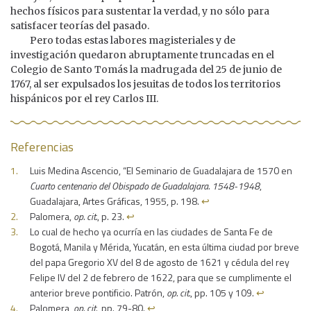
hechos físicos para sustentar la verdad, y no sólo para
satisfacer teorías del pasado.
Pero todas estas labores magisteriales y de
investigación quedaron abruptamente truncadas en el
Colegio de Santo Tomás la madrugada del 25 de junio de
1767, al ser expulsados los jesuitas de todos los territorios
hispánicos por el rey Carlos III.
Referencias
Luis Medina Ascencio, “El Seminario de Guadalajara de 1570 en
Cuarto centenario del Obispado de Guadalajara. 1548-1948
,
Guadalajara, Artes Gráficas, 1955, p. 198.
↩︎
Palomera,
op. cit.
, p. 23.
↩︎
Lo cual de hecho ya ocurría en las ciudades de Santa Fe de
Bogotá, Manila y Mérida, Yucatán, en esta última ciudad por breve
del papa Gregorio XV del 8 de agosto de 1621 y cédula del rey
Felipe IV del 2 de febrero de 1622, para que se cumplimente el
anterior breve pontificio. Patrón,
op. cit.
, pp. 105 y 109.
↩︎
Palomera,
op. cit.
, pp. 79-80.
↩︎