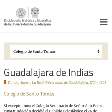
Enciclo
Presentación
Pórtico
Períodos Históricos
Biografías
Guadalajara de Indias
Galería
Tomo primero. La Real Universidad de Guadalajara, 1791 - 1821
Documentos institucionales
Colegio de Santo Tomás
Si exceptuamos el Colegio Seminario de Señor San Pedro,
cuya fundación decidió el Cabildo Eclesiástico el 24 de