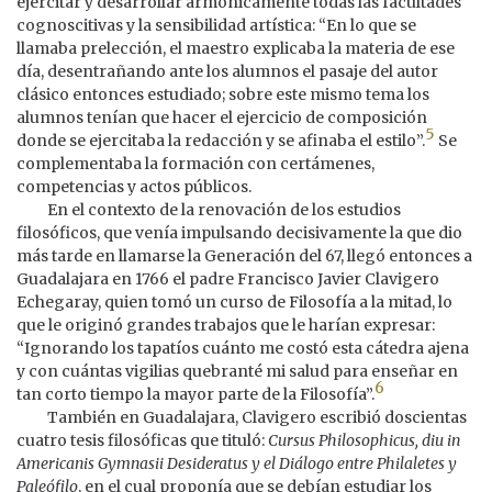
ejercitar y desarrollar armónicamente todas las facultades
cognoscitivas y la sensibilidad artística: “En lo que se
llamaba prelección, el maestro explicaba la materia de ese
día, desentrañando ante los alumnos el pasaje del autor
clásico entonces estudiado; sobre este mismo tema los
alumnos tenían que hacer el ejercicio de composición
5
donde se ejercitaba la redacción y se afinaba el estilo”.
Se
complementaba la formación con certámenes,
competencias y actos públicos.
En el contexto de la renovación de los estudios
filosóficos, que venía impulsando decisivamente la que dio
más tarde en llamarse la Generación del 67, llegó entonces a
Guadalajara en 1766 el padre Francisco Javier Clavigero
Echegaray, quien tomó un curso de Filosofía a la mitad, lo
que le originó grandes trabajos que le harían expresar:
“Ignorando los tapatíos cuánto me costó esta cátedra ajena
y con cuántas vigilias quebranté mi salud para enseñar en
6
tan corto tiempo la mayor parte de la Filosofía”.
También en Guadalajara, Clavigero escribió doscientas
cuatro tesis filosóficas que tituló:
Cursus Philosophicus, diu in
Americanis Gymnasii Desideratus y el Diálogo entre Philaletes y
Paleófilo
, en el cual proponía que se debían estudiar los