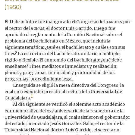
(1950)
anuies
El 11 de octubre fue inaugurado el Congreso de la
por
unam
el rector de la
, el doctor Luis Garrido. Luego fue
aprobado el reglamento de la Reunión Nacional sobre el
problema del bachillerato en México, que incluía la
siguiente temática: ¿Qué es el bachillerato y cuáles son sus
fines? La estructura del bachillerato: unitario o múltiple,
rígido o flexible. El contenido del bachillerato: ¿qué debe
enseñarse? Fines mediatos e inmediatos y realización:
planes y programas, intensidad y profundidad de los
programas, procedimiento legal.
Enseguida se eligió la mesa directiva del Congreso, la
cual correspondió presidir al rector de la Universidad de
1
Guadalajara.
Al día siguiente se verificó el solemne acto académico
xxv
conmemorativo del
aniversario de la reapertura de la
Universidad de Guadalajara, al cual asistieron el gobernador
del estado, licenciado Jesús González Gallo, el rector de la
Universidad Nacional doctor Luis Garrido, el secretario