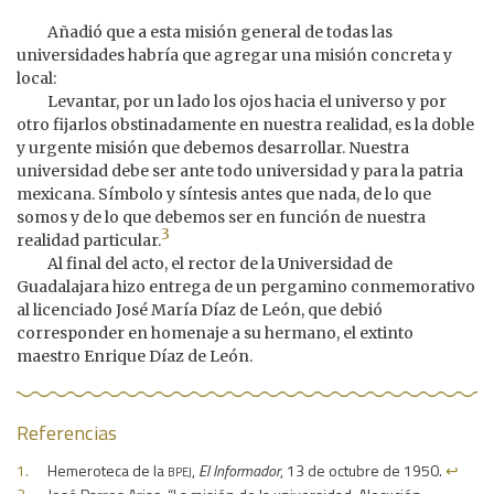
Añadió que a esta misión general de todas las
universidades habría que agregar una misión concreta y
local:
Levantar, por un lado los ojos hacia el universo y por
otro fijarlos obstinadamente en nuestra realidad, es la doble
y urgente misión que debemos desarrollar. Nuestra
universidad debe ser ante todo universidad y para la patria
mexicana. Símbolo y síntesis antes que nada, de lo que
somos y de lo que debemos ser en función de nuestra
3
realidad particular.
Al final del acto, el rector de la Universidad de
Guadalajara hizo entrega de un pergamino conmemorativo
al licenciado José María Díaz de León, que debió
corresponder en homenaje a su hermano, el extinto
maestro Enrique Díaz de León.
Referencias
bpej
Hemeroteca de la
,
El Informador
, 13 de octubre de 1950.
↩︎