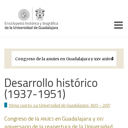
Enciclo
Presentación
Pórtico
Períodos Históricos
Biografías
Desarrollo histórico
(1937-1951)
Galería
Documentos institucionales
Tomo cuarto. La Universidad de Guadalajara, 1925 - 2017
anuies
xxv
Congreso de la
en Guadalajara y
aniversario de la reapertura de la Universidad