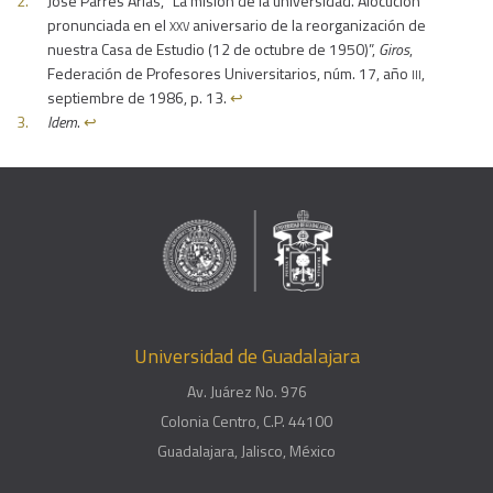
José Parres Arias, “La misión de la universidad. Alocución
xxv
pronunciada en el
aniversario de la reorganización de
nuestra Casa de Estudio (12 de octubre de 1950)”,
Giros
,
iii
Federación de Profesores Universitarios, núm. 17, año
,
septiembre de 1986, p. 13.
↩︎
Idem
.
↩︎
Universidad de Guadalajara
Av. Juárez No. 976
Colonia Centro, C.P. 44100
Guadalajara, Jalisco, México