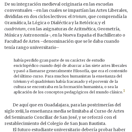
De su integración medieval originaria en las escuelas
conventuales –en las cuales se impartían las Artes Liberales,
divididas en dos ciclos lectivos: el
trivium
, que comprendía la
Gramática, la Lógica o Dialéctica y la Retórica; y el
cuadrivium
, con las asignaturas de Aritmética, Geometría,
Música y Astronomía–, en la Nueva España el Bachillerato o
Facultad de Artes –denominación que se le daba cuando
tenía rango universitario–
había perdido gran parte de su carácter de estudio
enciclopédico cuando dejó de abarcar a las siete artes liberales
y pasó a llamarse generalmente Filosofía, que era el contenido
del último curso. Para muchos humanistas la enseñanza del
trivium y el quadrivium había fracasado y el porvenir de la
cultura se encontraba en la formación humanista, o sea la
1
aplicación de los conceptos pedagógicos del mundo clásico.
De aquí que en Guadalajara, para las postrimerías del
siglo xviii, la enseñanza media se limitaba al Curso de Artes
del Seminario Conciliar de San José, y se reforzó con el
restablecimiento del Colegio de San Juan Bautista.
El futuro estudiante universitario debería probar haber