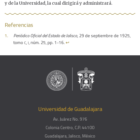
y de la Universidad, la cual dirigirá y administrará.
Referencias
Periódico Oficial del Estado de Jalisco
, 29 de septiembre de 1925,
c
i
tomo
,
, núm. 25, pp. 1-16.
↩︎
Universidad de Guadalajara
Av. Juárez No. 976
Colonia Centro, C.P. 44100
Guadalajara, Jalisco, México