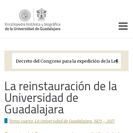
Enciclo
Presentación
Pórtico
Períodos Históricos
Biografías
La reinstauración de la
Universidad de
Galería
Guadalajara
Documentos institucionales
Tomo cuarto. La Universidad de Guadalajara, 1925 - 2017