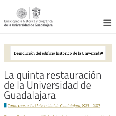
Enciclo
Presentación
Pórtico
Períodos Históricos
Biografías
La quinta restauración
de la Universidad de
Galería
Guadalajara
Documentos institucionales
Tomo cuarto. La Universidad de Guadalajara, 1925 - 2017