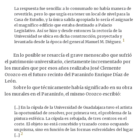
La respuesta fue sencilla: a lo consumado no había manera de
revertirlo, pero lo que urgía era tener un local de nivel para la
Casa de Estudio, y la única salida apropiada lo sería el asignarle
el magnífico edificio que estaba destinado a Palacio
Legislativo. Así se hizo y desde entonces la rectoría de la
Universidad se ubica en dicha construcción, proyectada y
1
levantada desde la época del general Manuel M. Diéguez.
En lo posible se resarcía el grave menoscabo que sufrió
el patrimonio universitario, ciertamente incrementado por
los murales que por esos años realizaba José Clemente
Orozco en el futuro recinto del Paraninfo Enrique Díaz de
León.
Sobre lo que técnicamente había significado en su obra
los murales en el Paraninfo, el mismo Orozco escribió:
[...] En la cúpula de la Universidad de Guadalajara tuvo el artista
la oportunidad de resolver, por primera vez, el problema de la
pintura esférica. La cúpula es rebajada, de tres centros en el
corte. El objeto no está concebido y trazado como ocupando
un prisma, sino en función de las formas esferoidales del lugar
2
[...]